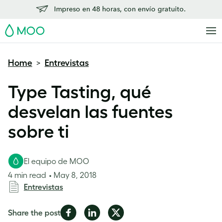
Impreso en 48 horas, con envío gratuito.
MOO
Home
Entrevistas
>
Type Tasting, qué
desvelan las fuentes
sobre ti
El equipo de MOO
4 min read
May 8, 2018
Entrevistas
Share
Share
Share
Share the post