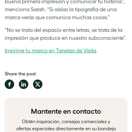
buena primera impresión y comunicar tu historia”,
menciona Sarah. “Si aíslas la tipografía de una
marca verás que comunica muchas cosas.”
“No se trata del espacio entre letras, se trata de la
impresión que produce en nuestro subconsciente”.
Imprime tu marca en Tarjetas de Visita
.
Share the post
Share
Share
Share
on
on
on
Facebook
LinkedIn
Twitter
Mantente en contacto
Obtén inspiración, consejos comerciales y
ofertas especiales directamente en su bandeja