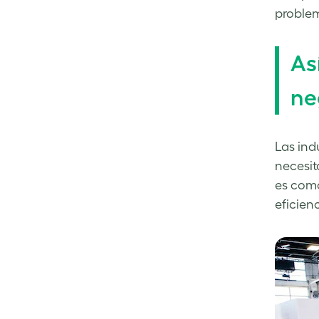
problem
As
ne
Las ind
necesit
es como
eficien