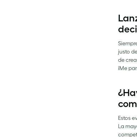
Lanz
deci
Siempre
justo d
de crea
¡Me par
¿Hay
come
Estos e
La mayo
compete