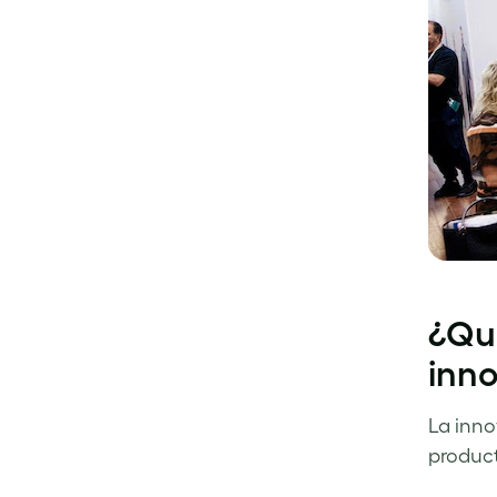
¿Qu
inn
La inno
product