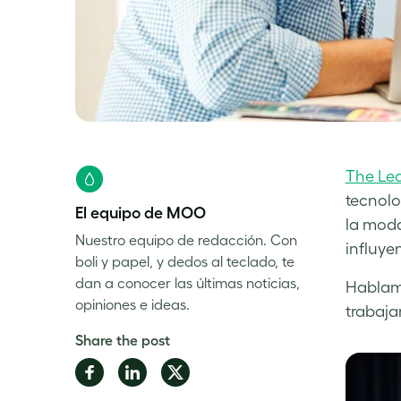
The Le
tecnolo
El equipo de MOO
la moda
Nuestro equipo de redacción. Con
influyen
boli y papel, y dedos al teclado, te
dan a conocer las últimas noticias,
Hablamo
opiniones e ideas.
trabaja
Share the post
Share
Share
Share
on
on
on