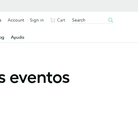
a
Account
Sign in
Cart
og
Ayuda
s eventos