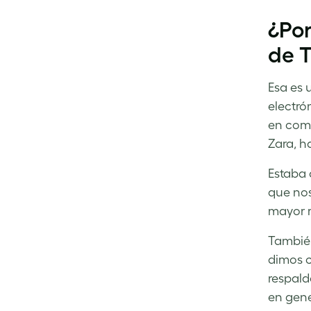
¿Por
de 
Esa es 
electró
en come
Zara, h
Estaba 
que nos
mayor r
Tambié
dimos c
respald
en gene