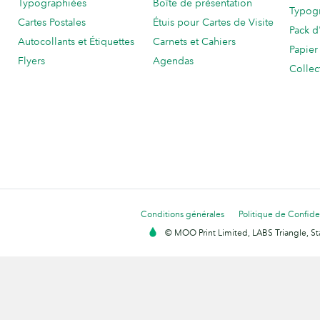
Typographiées
Boîte de présentation
Typog
Cartes Postales
Étuis pour Cartes de Visite
Pack d
Autocollants et Étiquettes
Carnets et Cahiers
Papier
Flyers
Agendas
Collec
Conditions générales
Politique de Confiden
© MOO Print Limited, LABS Triangle, 