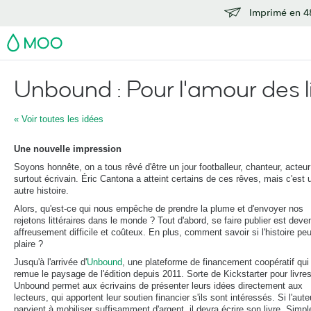
Imprimé en 48
MOO
Unbound : Pour l'amour des l
« Voir toutes les idées
Une nouvelle impression
Soyons honnête, on a tous rêvé d'être un jour footballeur, chanteur, acteur
surtout écrivain. Éric Cantona a atteint certains de ces rêves, mais c'est 
autre histoire.
Alors, qu'est-ce qui nous empêche de prendre la plume et d'envoyer nos
rejetons littéraires dans le monde ? Tout d'abord, se faire publier est deve
affreusement difficile et coûteux. En plus, comment savoir si l'histoire peu
plaire ?
Jusqu'à l'arrivée d'
Unbound
, une plateforme de financement coopératif qui
remue le paysage de l'édition depuis 2011. Sorte de Kickstarter pour livres
Unbound permet aux écrivains de présenter leurs idées directement aux
lecteurs, qui apportent leur soutien financier s'ils sont intéressés. Si l'aute
parvient à mobiliser suffisamment d'argent, il devra écrire son livre. Simpl