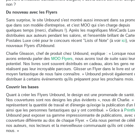
non ?
Du nouveau avec les Flyers
Sans surprise, le site Unbound s'est montré aussi innovant dans sa prom
que dans son modèle d'entreprise, et c'est MOO qui s'en charge depuis
quelques temps (merci, d'ailleurs !). Après les magnifiques MiniCards Lux
distribuées aux auteurs pendant les salons, et l'ensemble brillant de Cart
Postales Luxe créé pour le concours récent "Lists of Note" (à voir
ici
), voi
nouveaux Flyers d'Unbound.
Charlie Gleason, chef de produit chez Unbound, explique : « Lorsque nou
avons entendu parler des
MOO Flyers
, nous avons tout de suite saisi leur
potentiel. Nos livres sont souvent distribués en cadeau, alors les gens ne
réalisent pas leur incroyable parcours. Glisser un Flyer dans le livre est u
moyen fantastique de nous faire connaître. » Unbound prévoit également 
distribuer à certains événements qu'ils préparent pour les prochains mois.
Couvrir les bases
Quant à créer les Flyers Unbound, le design est une promenade de santé.
Nos couvertures sont nos designs les plus évidents », nous dit Charlie. «
représentent la quantité de travail et d'énergie qu'exige la publication d'un l
ainsi que les personnes fantastiques qui y ont contribué. » Grâce à
Printfi
Unbound peut exposer sa gamme impressionnante de publications, avec 
couverture différente au dos de chaque Flyer. « Cela nous permet de célé
nos auteurs, nos lecteurs et la merveilleuse communauté qu'ils ont créée
nous. »