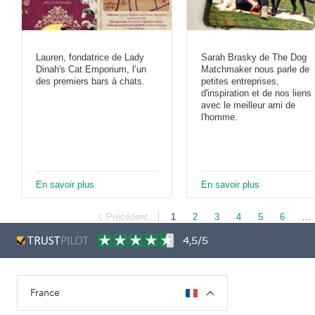
Lauren, fondatrice de Lady
Sarah Brasky de The Dog
Dinah's Cat Emporium, l’un
Matchmaker nous parle de
des premiers bars à chats.
petites entreprises,
d'inspiration et de nos liens
avec le meilleur ami de
l'homme.
En savoir plus
En savoir plus
Précédent
1
2
3
4
5
6
…
4,5/5
France