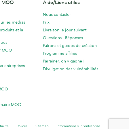
de MOO
Aide/Liens utiles
Nous contacter
ur les médias
Prix
produits et la
Livraison le jour suivant
Questions - Réponses
nous
Patrons et guides de création
ur MOO
Programme affiliés
Parrainer, on y gagne !
ux entreprises
Divulgation des vulnérabilités
 MOO
enaire MOO
ialité
Polices
Sitemap
Informations sur l’entreprise