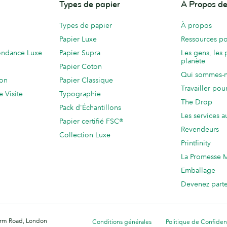
Types de papier
À Propos 
Types de papier
À propos
Papier Luxe
Ressources po
ondance Luxe
Papier Supra
Les gens, les 
planète
Papier Coton
Qui sommes-
ion
Papier Classique
Travailler po
e Visite
Typographie
The Drop
Pack d'Échantillons
Les services a
Papier certifié FSC®
Revendeurs
Collection Luxe
Printfinity
La Promesse
Emballage
Devenez part
Farm Road, London
Conditions générales
Politique de Confident