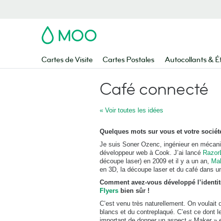
MOO
Cartes de Visite
Cartes Postales
Autocollants & É
Café connecté
« Voir toutes les idées
Quelques mots sur vous et votre sociét
Je suis Soner Ozenc, ingénieur en mécani
développeur web à Cook. J’ai lancé
Razor
découpe laser) en 2009 et il y a un an,
Ma
en 3D, la découpe laser et du café dans u
Comment avez-vous développé l’identit
Flyers
bien sûr !
C’est venu très naturellement. On voulait 
blancs et du contreplaqué. C’est ce dont l
important de donner un aspect « Maker » et