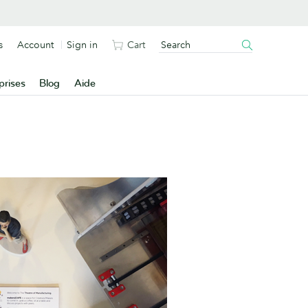
s
Account
Sign in
Cart
prises
Blog
Aide