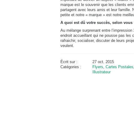
marque est le souvenir que les clients em
partagent avec leurs amis et leur famille
petite et notre « marque » est notre meilleu
A quoi est dû votre succès, selon vous
Au mélange surprenant entre l’impression 3
endroit accueillant qui ne pousse pas les cl
rafraichir, socialiser, discuter de leurs proj
veulent.
Écrit sur :
27 oct. 2015
Catégories :
Flyers
,
Cartes Postales
Illustrateur