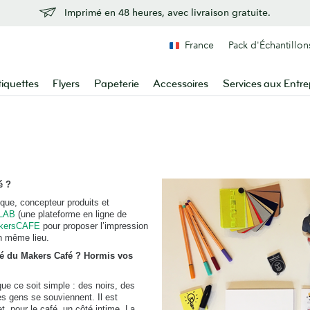
Imprimé en 48 heures, avec livraison gratuite.
France
Pack d'Échantillon
tiquettes
Flyers
Papeterie
Accessoires
Services aux Entre
é ?
que, concepteur produits et
LAB
(une plateforme en ligne de
kersCAFE
pour proposer l’impression
n même lieu.
é du Makers Café ? Hormis vos
que ce soit simple : des noirs, des
es gens se souviennent. Il est
, pour le café, un côté intime. La