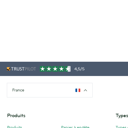
4,5/5
France
Produits
Types
Produits
Papier à en-tête
Types 