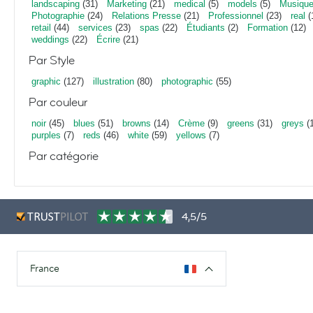
landscaping
(31)
Marketing
(21)
medical
(5)
models
(5)
Musiqu
Photographie
(24)
Relations Presse
(21)
Professionnel
(23)
real
(
retail
(44)
services
(23)
spas
(22)
Étudiants
(2)
Formation
(12)
weddings
(22)
Écrire
(21)
Par Style
graphic
(127)
illustration
(80)
photographic
(55)
Par couleur
noir
(45)
blues
(51)
browns
(14)
Crème
(9)
greens
(31)
greys
(1
purples
(7)
reds
(46)
white
(59)
yellows
(7)
Par catégorie
4,5/5
France