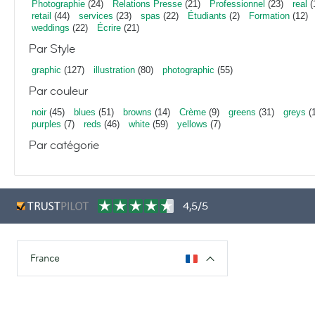
Photographie
(24)
Relations Presse
(21)
Professionnel
(23)
real
(
retail
(44)
services
(23)
spas
(22)
Étudiants
(2)
Formation
(12)
weddings
(22)
Écrire
(21)
Par Style
graphic
(127)
illustration
(80)
photographic
(55)
Par couleur
noir
(45)
blues
(51)
browns
(14)
Crème
(9)
greens
(31)
greys
(1
purples
(7)
reds
(46)
white
(59)
yellows
(7)
Par catégorie
4,5/5
France