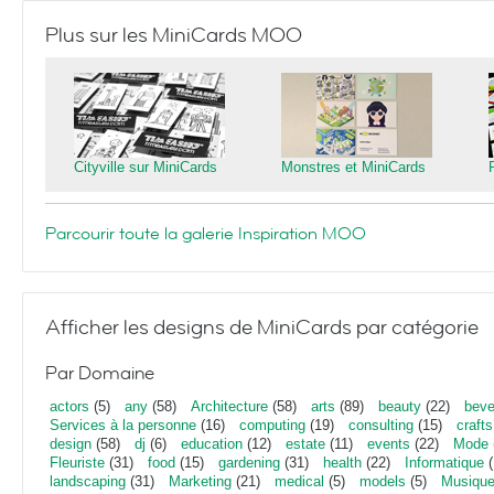
Plus sur les MiniCards MOO
Cityville sur MiniCards
Monstres et MiniCards
Parcourir toute la galerie Inspiration MOO
Afficher les designs de MiniCards par catégorie
Par Domaine
actors
(5)
any
(58)
Architecture
(58)
arts
(89)
beauty
(22)
beve
Services à la personne
(16)
computing
(19)
consulting
(15)
crafts
design
(58)
dj
(6)
education
(12)
estate
(11)
events
(22)
Mode
Fleuriste
(31)
food
(15)
gardening
(31)
health
(22)
Informatique
(
landscaping
(31)
Marketing
(21)
medical
(5)
models
(5)
Musiqu