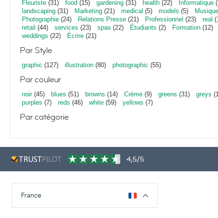
Fleuriste
(31)
food
(15)
gardening
(31)
health
(22)
Informatique
(
landscaping
(31)
Marketing
(21)
medical
(5)
models
(5)
Musiqu
Photographie
(24)
Relations Presse
(21)
Professionnel
(23)
real
(
retail
(44)
services
(23)
spas
(22)
Étudiants
(2)
Formation
(12)
weddings
(22)
Écrire
(21)
Par Style
graphic
(127)
illustration
(80)
photographic
(55)
Par couleur
noir
(45)
blues
(51)
browns
(14)
Crème
(9)
greens
(31)
greys
(1
purples
(7)
reds
(46)
white
(59)
yellows
(7)
Par catégorie
4,5/5
France