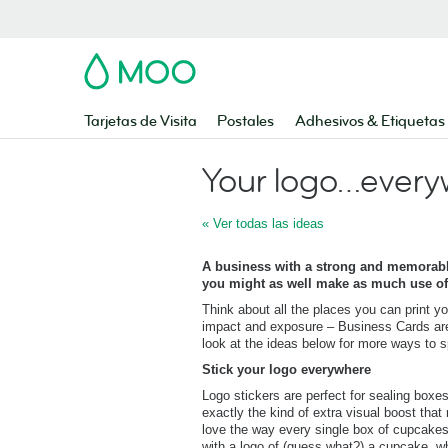
MOO
Tarjetas de Visita
Postales
Adhesivos & Etiquetas
Your logo…every
« Ver todas las ideas
A business with a strong and memorable
you might as well make as much use of 
Think about all the places you can print yo
impact and exposure – Business Cards are 
look at the ideas below for more ways to 
Stick your logo everywhere
Logo stickers are perfect for sealing boxe
exactly the kind of extra visual boost t
love the way every single box of cupcake
with a logo of (guess what?) a cupcake, wh