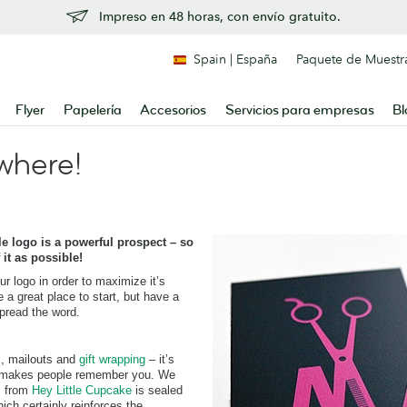
Impreso en 48 horas, con envío gratuito.
Spain | España
Paquete de Muestr
Flyer
Papelería
Accesorios
Servicios para empresas
Bl
where!
 logo is a powerful prospect – so
it as possible!
ur logo in order to maximize it’s
a great place to start, but have a
spread the word.
s, mailouts and
gift wrapping
– it’s
hat makes people remember you. We
s from
Hey Little Cupcake
is sealed
ich certainly reinforces the