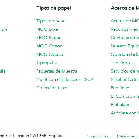
Tipos de papel
Acerca de
Tipos de papel
Acerca de M
ción
MOO Luxe
Recursos medi
MOO Super
Gente, produc
MOO Cotton
Nuestro Equi
MOO Clásico
Oportunidade
Tipografía
The Drop
als
Paquetes de Muestra
Servicios de 
Papel con certificación FSC®
Reseller Partn
Colección Luxe
Printfinity
El Compromi
Embalaje
Asóciate co
 Farm Road, London NW1 8AB. Empresa
Condiciones
Política de p