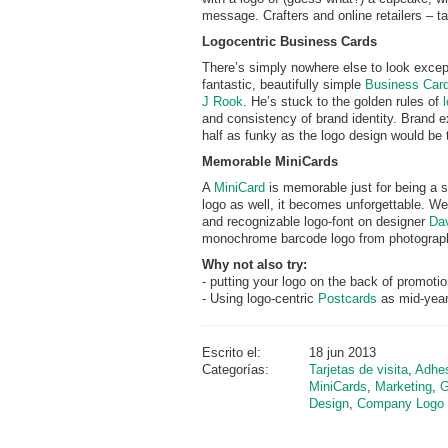
message. Crafters and online retailers – t
Logocentric Business Cards
There’s simply nowhere else to look except
fantastic, beautifully simple
Business Card
J Rook
. He’s stuck to the golden rules of
and consistency of brand identity. Brand e
half as funky as the logo design would be 
Memorable MiniCards
A
MiniCard
is memorable just for being a s
logo as well, it becomes unforgettable. We
and recognizable logo-font on designer
Dav
monochrome barcode logo from photograph
Why not also try:
- putting your logo on the back of promoti
- Using logo-centric
Postcards
as mid-year
Escrito el:
18 jun 2013
Categorías:
Tarjetas de visita
,
Adhe
MiniCards
,
Marketing
,
G
Design
,
Company Logo