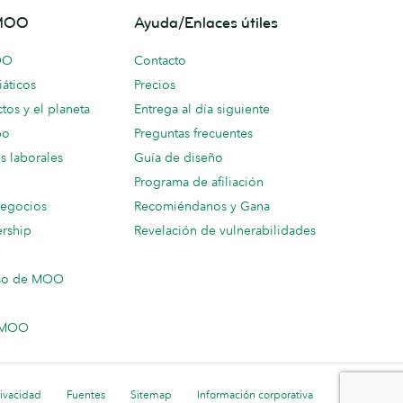
 MOO
Ayuda/Enlaces útiles
OO
Contacto
áticos
Precios
tos y el planeta
Entrega al día siguiente
po
Preguntas frecuentes
s laborales
Guía de diseño
Programa de afiliación
negocios
Recomiéndanos y Gana
ership
Revelación de vulnerabilidades
so de MOO
n MOO
rivacidad
Fuentes
Sitemap
Información corporativa