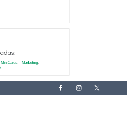
nadas:
MiniCards
,
Marketing
,
o