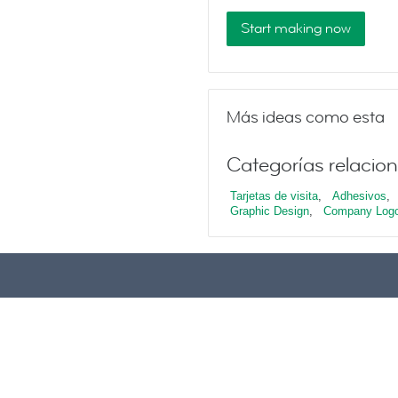
Start making now
Más ideas como esta
Categorías relacio
Tarjetas de visita
,
Adhesivos
,
Graphic Design
,
Company Log