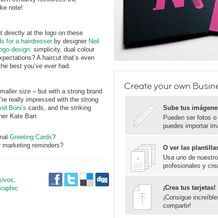
ake note!
 directly at the logo on these
s for a hairdresser
by designer
Neil
logo design
: simplicity, dual colour
xpectations? A haircut that’s even
the best you’ve ever had.
Create your own Busin
maller size – but with a strong brand
’re really impressed with the strong
id Boni’s
cards, and the striking
Sube tus imágene
er Kate Barr.
Pueden ser fotos o
puedes importar im
onal
Greeting Cards
?
 marketing reminders?
O ver las plantil
Usa uno de nuestros
profesionales y cre
sivos
,
¡Crea tus tarjetas!
raphic
¡Consigue increíbl
compartir!