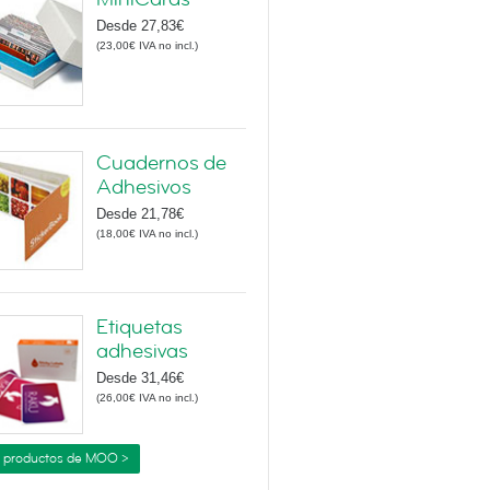
Desde
27,83€
(
23,00€
IVA no incl.
)
Cuadernos de
Adhesivos
Desde
21,78€
(
18,00€
IVA no incl.
)
Etiquetas
adhesivas
Desde
31,46€
(
26,00€
IVA no incl.
)
 productos de MOO >