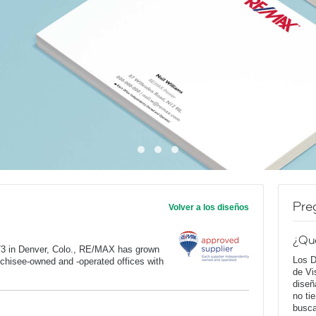
Pre
Volver a los diseños
¿Qu
973 in Denver, Colo., RE/MAX has grown
Los D
anchisee-owned and -operated offices with
de Vi
diseñ
no ti
busca