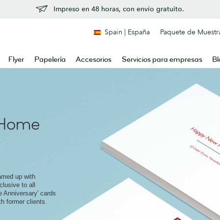
Impreso en 48 horas, con envío gratuito.
Spain | España
Paquete de Muestr
Flyer
Papelería
Accesorios
Servicios para empresas
Bl
Home
amed up with
lusive to all
 Anniversary' cards
h former clients.