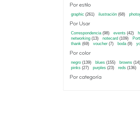
Por estilo
graphic
(261)
ilustración
(68)
photo
Por Usar
Correspondencia
(98)
events
(42)
h
networking
(13)
notecard
(109)
Port
thank
(69)
voucher
(7)
boda
(9)
y
Por color
negro
(139)
blues
(155)
browns
(14
pinks
(27)
purples
(23)
reds
(136)
Por categoría