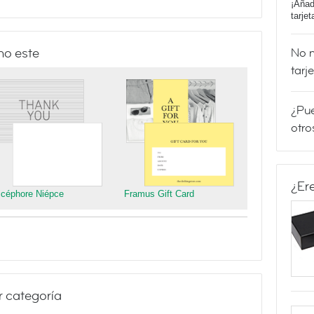
¡Añad
tarje
mo este
No m
tarj
¿Pue
otro
¿Er
icéphore Niépce
Framus Gift Card
r categoría