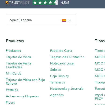
4,5/5
Spain | España
Productos
Tipos
Productos
Papel de Carta
Tipos 
Tarjetas de Visita
Tarjetas de Felicitación
MOO 
Tarjetas de Visita
Notecards Luxe
MOO 
Cuadradas
Sobres
MOO C
MiniCards
Caja Display
MOO C
Tarjetas de Visita con Bajo
Tarjeteros
Tipogr
Relieve
Notebooks y Journals
Paquet
Postales
Agendas
Papel 
Adhesivos y Etiquetas
FSC®
Flyers