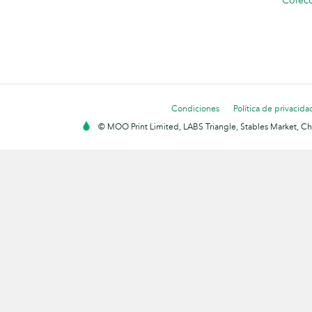
Colecc
Condiciones
Política de privacida
© MOO Print Limited, LABS Triangle, Stables Market, C