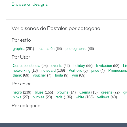
Browse all designs
Ver diseños de Postales por categoría
Por estilo
graphic
(261)
ilustración
(68)
photographic
(86)
Por Usar
Correspondencia
(98)
events
(42)
holiday
(55)
Invitación
(52)
Li
networking
(13)
notecard
(109)
Portfolio
(5)
price
(4)
Promociona
thank
(69)
voucher
(7)
boda
(9)
you
(69)
Por color
negro
(139)
blues
(155)
browns
(14)
Crema
(13)
greens
(72)
gr
pinks
(27)
purples
(23)
reds
(136)
white
(163)
yellows
(40)
Por categoría