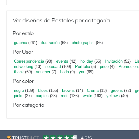
Ver diseños de Postales por categoría
Por estilo
graphic
(261)
ilustración
(68)
photographic
(86)
Por Usar
Correspondencia
(98)
events
(42)
holiday
(55)
Invitación
(52)
Li
networking
(13)
notecard
(109)
Portfolio
(5)
price
(4)
Promociona
thank
(69)
voucher
(7)
boda
(9)
you
(69)
Por color
negro
(139)
blues
(155)
browns
(14)
Crema
(13)
greens
(72)
gr
pinks
(27)
purples
(23)
reds
(136)
white
(163)
yellows
(40)
Por categoría
4,5/5