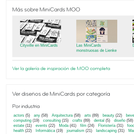
Más sobre MiniCards MOO
Cityville en MiniCards
Las MiniCards
monstruosas de Lienke
Ver la galería de inspiración de MOO completa
Ver diseños de MiniCards por categoría
Por industria
actors
(5)
any
(58)
Arquitectura
(58)
arts
(89)
beauty
(22)
beve
computing
(19)
consulting
(15)
crafts
(89)
dental
(5)
diseño
(58)
estate
(11)
events
(22)
Moda
(41)
film
(24)
Floristería
(31)
foo
health
(22)
Informática
(19)
journalism
(21)
landscaping
(31)
Mar