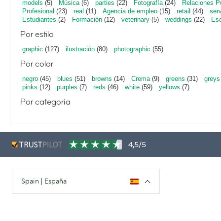
models
(5)
Música
(6)
parties
(22)
Fotografía
(24)
Relaciones P
Profesional
(23)
real
(11)
Agencia de empleo
(15)
retail
(44)
ser
Estudiantes
(2)
Formación
(12)
veterinary
(5)
weddings
(22)
Esc
Por estilo
graphic
(127)
ilustración
(80)
photographic
(55)
Por color
negro
(45)
blues
(51)
browns
(14)
Crema
(9)
greens
(31)
greys
pinks
(12)
purples
(7)
reds
(46)
white
(59)
yellows
(7)
Por categoría
4,5/5
Spain | España