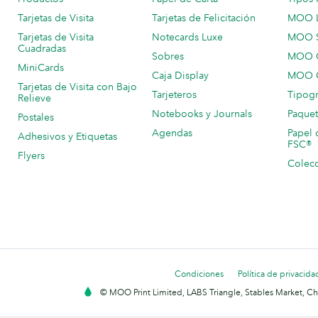
Tarjetas de Visita
Tarjetas de Felicitación
MOO 
Tarjetas de Visita
Notecards Luxe
MOO 
Cuadradas
Sobres
MOO C
MiniCards
Caja Display
MOO C
Tarjetas de Visita con Bajo
Tarjeteros
Tipogr
Relieve
Notebooks y Journals
Paquet
Postales
Agendas
Papel 
Adhesivos y Etiquetas
FSC®
Flyers
Colecc
Condiciones
Política de privacida
© MOO Print Limited, LABS Triangle, Stables Market, C