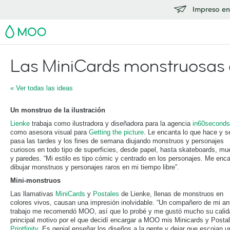
Impreso en
MOO
Las MiniCards monstruosas 
« Ver todas las ideas
Un monstruo de la ilustración
Lienke
trabaja como ilustradora y diseñadora para la agencia
in60seconds
como asesora visual para
Getting the picture
. Le encanta lo que hace y s
pasa las tardes y los fines de semana diujando monstruos y personajes
curiosos en todo tipo de superficies, desde papel, hasta skateboards, mu
y paredes. “Mi estilo es tipo cómic y centrado en los personajes. Me enc
dibujar monstruos y personajes raros en mi tiempo libre”.
Mini-monstruos
Las llamativas
MiniCards
y
Postales
de Lienke, llenas de monstruos en
colores vivos, causan una impresión inolvidable. “Un compañero de mi ant
trabajo me recomendó MOO, así que lo probé y me gustó mucho su calid
principal motivo por el que decidí encargar a MOO mis Minicards y Posta
Printfinity
. Es genial enseñar los diseños a la gente y dejar que escojan u