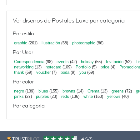
Ver diseños de Postales Luxe por categoría
Por estilo
graphic
(261)
ilustración
(68)
photographic
(86)
Por Usar
Correspondencia
(98)
events
(42)
holiday
(55)
Invitación
(52)
Li
networking
(13)
notecard
(109)
Portfolio
(5)
price
(4)
Promociona
thank
(69)
voucher
(7)
boda
(9)
you
(69)
Por color
negro
(139)
blues
(155)
browns
(14)
Crema
(13)
greens
(72)
gr
pinks
(27)
purples
(23)
reds
(136)
white
(163)
yellows
(40)
Por categoría
4,5/5