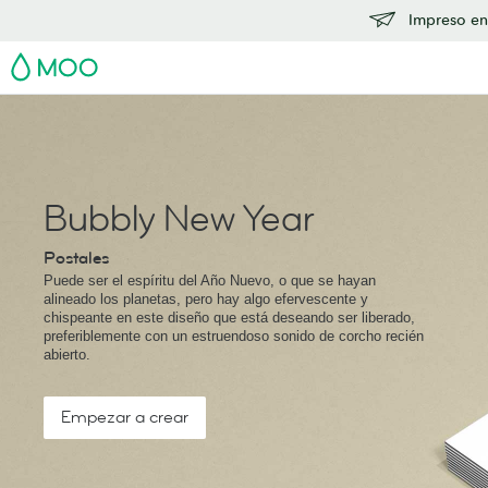
Impreso en
MOO
Bubbly New Year
Postales
Puede ser el espíritu del Año Nuevo, o que se hayan
alineado los planetas, pero hay algo efervescente y
chispeante en este diseño que está deseando ser liberado,
preferiblemente con un estruendoso sonido de corcho recién
abierto.
Empezar a crear