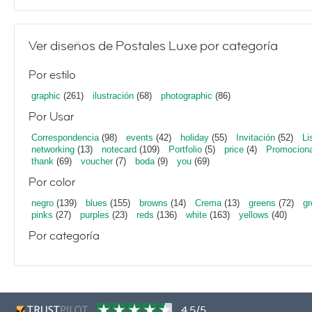
Ver diseños de Postales Luxe por categoría
Por estilo
graphic
(261)
ilustración
(68)
photographic
(86)
Por Usar
Correspondencia
(98)
events
(42)
holiday
(55)
Invitación
(52)
Li
networking
(13)
notecard
(109)
Portfolio
(5)
price
(4)
Promociona
thank
(69)
voucher
(7)
boda
(9)
you
(69)
Por color
negro
(139)
blues
(155)
browns
(14)
Crema
(13)
greens
(72)
gr
pinks
(27)
purples
(23)
reds
(136)
white
(163)
yellows
(40)
Por categoría
4,5/5