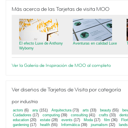
Más acerca de las Tarjetas de visita MOO
El efecto Luxe de Anthony
Aventuras en calidad Luxe
Wyborny
Ver la Galería de Inspiración de MOO al completo
Ver diseños de Tarjetas de Visita por categoría
por industria
actors
(6)
any
(151)
Arquitectura
(73)
arts
(33)
beauty
(55)
bev
Cuidadores
(17)
computing
(39)
consulting
(41)
crafts
(33)
denta
education
(20)
estate
(28)
events
(17)
Moda
(17)
film
(36)
Flor
gardening
(17)
health
(55)
Informática
(39)
journalism
(32)
lands