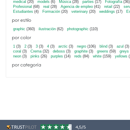
medical
(20)
models
(6)
Música
(28)
parties
(17)
Fotografía
(36)
Profesional
(68)
real
(28)
Agencia de empleo
(41)
retail
(22)
ser
Estudiantes
(4)
Formación
(20)
veterinary
(20)
weddings
(17)
Es
por estilo
graphic
(360)
ilustración
(62)
photographic
(110)
por color
1
(3)
2
(3)
3
(3)
4
(3)
arctic
(3)
negro
(106)
blind
(3)
azul
(3)
coral
(3)
Crema
(32)
deboss
(3)
graphite
(3)
greens
(59)
greys
neon
(3)
pinks
(26)
purples
(14)
reds
(84)
white
(159)
yellows
(
por categoría
4,5/5