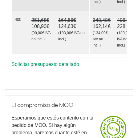
incl.
)
incl.
)
400
251,68€
164,56€
348,48€
406,56€
108,90€
124,63€
162,14€
228,69€
(
90,00€
IVA
(
103,00€
IVA no
(
134,00€
(
189,00€
no incl.
)
incl.
)
IVA no
IVA no
incl.
)
incl.
)
Solicitar presupuesto detallado
El compromiso de MOO
Esperamos que estés contento con tu
pedido de MOO. Si hay algún
problema, haremos cuanto esté en