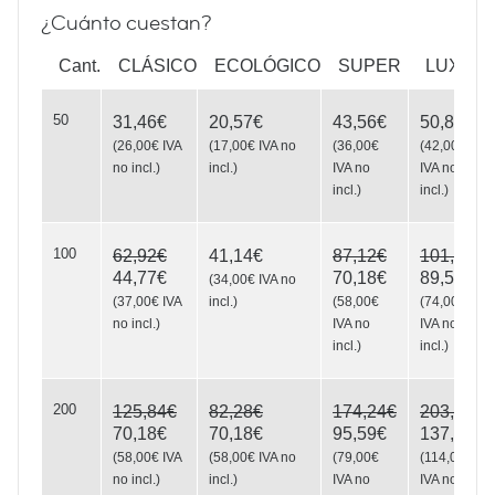
¿Cuánto cuestan?
Triptych
Cant.
CLÁSICO
ECOLÓGICO
SUPER
LUXE
50
31,46€
20,57€
43,56€
50,82€
Be
(
26,00€
IVA
(
17,00€
IVA no
(
36,00€
(
42,00€
no incl.
)
incl.
)
IVA no
IVA no
incl.
)
incl.
)
Scene
100
62,92€
41,14€
87,12€
101,64€
44,77€
70,18€
89,54€
(
34,00€
IVA no
(
37,00€
IVA
incl.
)
(
58,00€
(
74,00€
no incl.
)
IVA no
IVA no
incl.
)
incl.
)
200
125,84€
82,28€
174,24€
203,28€
70,18€
70,18€
95,59€
137,94€
(
58,00€
IVA
(
58,00€
IVA no
(
79,00€
(
114,00€
no incl.
)
incl.
)
IVA no
IVA no