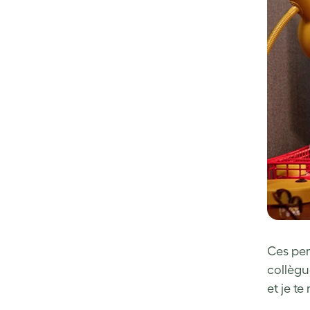
Ces per
collègue
et je te