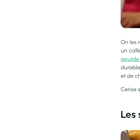
On les 
un café
gourd
durable 
et de c
Cerise s
Les 