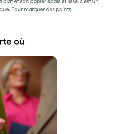
 plat et son papier épais et lisse, c’est un
rque. Pour marquer des points
rte où