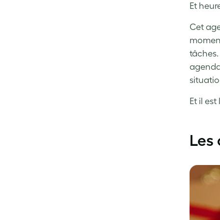
Et heur
Cet age
moment 
tâches.
agenda 
situati
Et il es
Les 