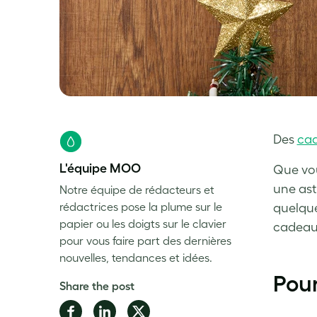
Des
cad
L'équipe MOO
Que vou
une ast
Notre équipe de rédacteurs et
rédactrices pose la plume sur le
quelque
papier ou les doigts sur le clavier
cadeaux 
pour vous faire part des dernières
nouvelles, tendances et idées.
Pour
Share the post
Share
Share
Share