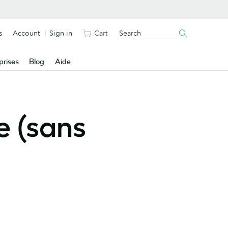
s
Account
Sign in
Cart
prises
Blog
Aide
e (sans