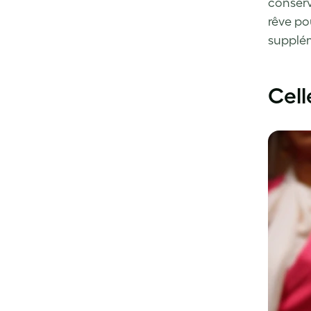
conserve
rêve po
supplém
Cell