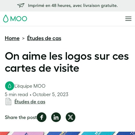
Imprimé en 48 heures, avec livraison gratuite.
MOO
Home
Études de cas
>
On aime les logos sur ces
cartes de visite
L'équipe MOO
5 min read
October 5, 2023
Études de cas
Share
Share
Share
Share the post
on
on
on
Facebook
LinkedIn
Twitter