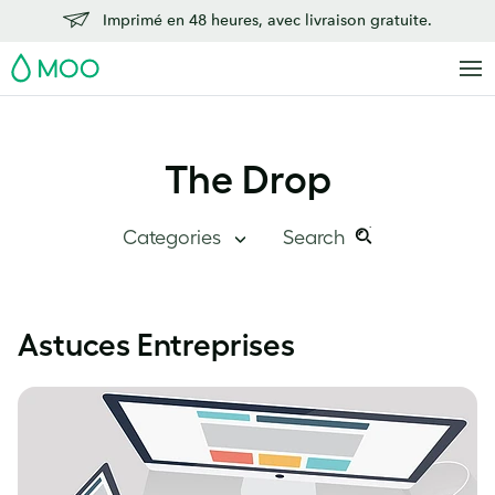
Imprimé en 48 heures, avec livraison gratuite.
MOO
The Drop
Categories
Search
Search
Search
this
The Drop
Astuces Entreprises
site:
Grand angle
Chez MOO
Études de cas