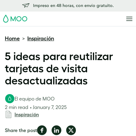
Impreso en 48 horas, con envío gratuito.
MOO
Home
Inspiración
>
5 ideas para reutilizar
tarjetas de visita
desactualizadas
El equipo de MOO
2 min read
January 7, 2025
Inspiración
Share
Share
Share
Share the post