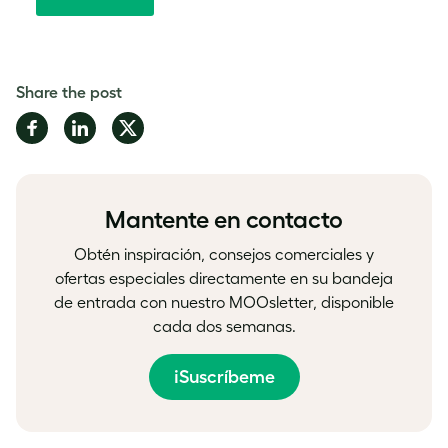
Share the post
Share
Share
Share
on
on
on
Facebook
LinkedIn
Twitter
Mantente en contacto
Obtén inspiración, consejos comerciales y
ofertas especiales directamente en su bandeja
de entrada con nuestro MOOsletter, disponible
cada dos semanas.
¡Suscríbeme