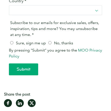
Share the post
Share
Share
Share
on
on
on