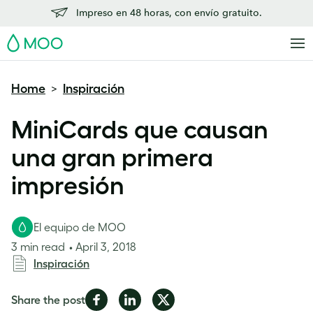
Impreso en 48 horas, con envío gratuito.
MOO
Home
Inspiración
>
MiniCards que causan
una gran primera
impresión
El equipo de MOO
3 min read
April 3, 2018
Inspiración
Share
Share
Share
Share the post