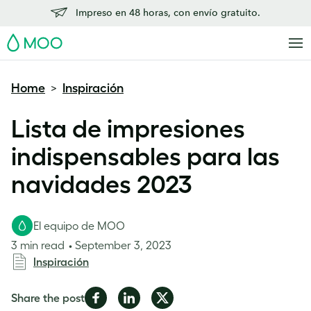
Impreso en 48 horas, con envío gratuito.
MOO
Home
Inspiración
>
Lista de impresiones
indispensables para las
navidades 2023
El equipo de MOO
3 min read
September 3, 2023
Inspiración
Share
Share
Share
Share the post