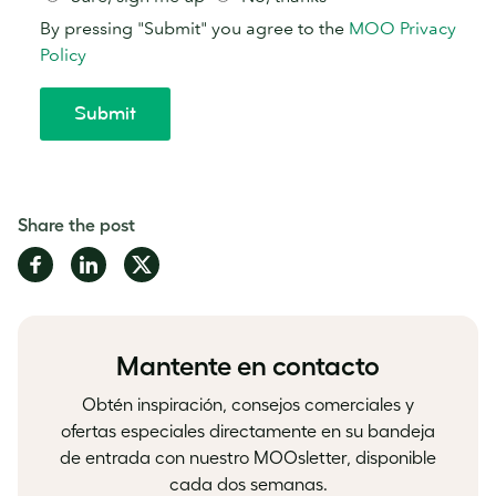
Share the post
Share
Share
Share
on
on
on
Facebook
LinkedIn
Twitter
Mantente en contacto
Obtén inspiración, consejos comerciales y
ofertas especiales directamente en su bandeja
de entrada con nuestro MOOsletter, disponible
cada dos semanas.