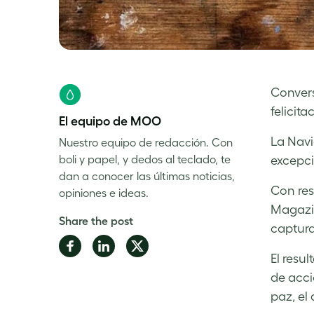
Conver
felicit
El equipo de MOO
La Navi
Nuestro equipo de redacción. Con
boli y papel, y dedos al teclado, te
excepci
dan a conocer las últimas noticias,
Con res
opiniones e ideas.
Magazin
Share the post
captura
Share
Share
Share
El resu
on
on
on
de acci
Facebook
LinkedIn
Twitter
paz, el 