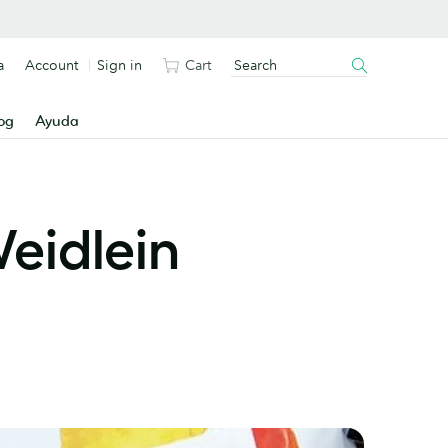
a
Account
Sign in
Cart
og
Ayuda
Weidlein