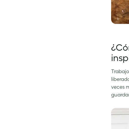
¿Có
insp
Trabajo
liberad
veces m
guardan