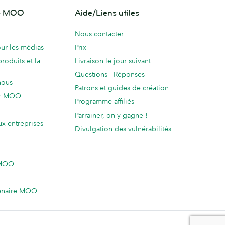
de MOO
Aide/Liens utiles
Nous contacter
ur les médias
Prix
produits et la
Livraison le jour suivant
Questions - Réponses
nous
Patrons et guides de création
ur MOO
Programme affiliés
Parrainer, on y gagne !
ux entreprises
Divulgation des vulnérabilités
 MOO
enaire MOO