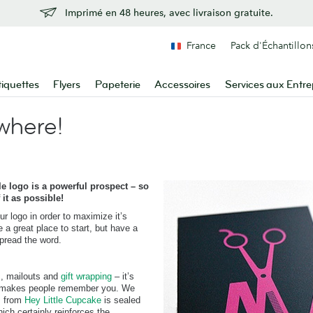
Imprimé en 48 heures, avec livraison gratuite.
France
Pack d'Échantillon
tiquettes
Flyers
Papeterie
Accessoires
Services aux Entre
where!
 logo is a powerful prospect – so
it as possible!
ur logo in order to maximize it’s
a great place to start, but have a
spread the word.
s, mailouts and
gift wrapping
– it’s
hat makes people remember you. We
s from
Hey Little Cupcake
is sealed
ich certainly reinforces the