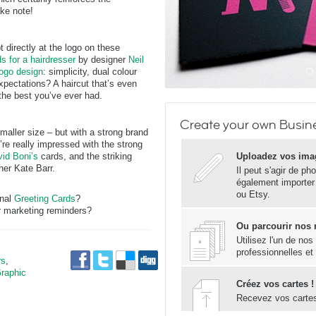
ake note!
 directly at the logo on these
s for a hairdresser
by designer
Neil
logo design
: simplicity, dual colour
xpectations? A haircut that’s even
the best you’ve ever had.
Create your own Busin
maller size – but with a strong brand
’re really impressed with the strong
id Boni’s
cards, and the striking
Uploadez vos ima
er Kate Barr.
Il peut s'agir de ph
également importer
ou Etsy.
onal
Greeting Cards
?
 marketing reminders?
Ou parcourir nos
Utilisez l'un de no
professionnelles et
rs
,
raphic
Créez vos cartes !
Recevez vos carte