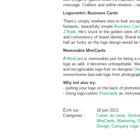
message. Crafters and online retailers – t
Logocentric Business Cards
There’s simply nowhere else to look except
fantastic, beautifully simple
Business Card
J Rook
. He’s stuck to the golden rules of
and consistency of brand identity. Brand e
half as funky as the logo design would be 
Memorable MiniCards
A
MiniCard
is memorable just for being a s
logo as well, it becomes unforgettable. We
and recognizable logo-font on designer
Dav
monochrome barcode logo from photograph
Why not also try:
- putting your logo on the back of promoti
- Using logo-centric
Postcards
as mid-year
Écrit sur :
18 juin 2013
Catégories :
Cartes de visite
,
Sticke
MiniCards
,
Marketing
,
G
Design
,
Company Logo