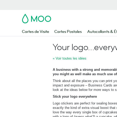
MOO
Cartes de Visite
Cartes Postales
Autocollants & É
Your logo…every
« Voir toutes les idées
A business with a strong and memorable
you might as well make as much use of 
Think about all the places you can print yo
impact and exposure – Business Cards are 
look at the ideas below for more ways to 
Stick your logo everywhere
Logo stickers are perfect for sealing boxe
exactly the kind of extra visual boost t
love the way every single box of cupcake
with a logo of (guess what?) a cupcake, wh