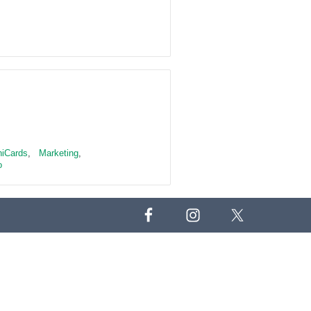
niCards
,
Marketing
,
o