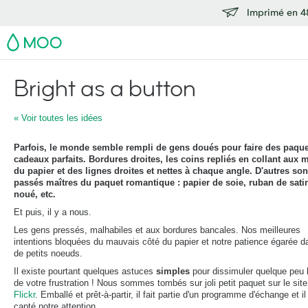
Imprimé en 48
MOO
Bright as a button
« Voir toutes les idées
Parfois, le monde semble rempli de gens doués pour faire des paqu
cadeaux parfaits. Bordures droites, les coins repliés en collant aux m
du papier et des lignes droites et nettes à chaque angle. D'autres son
passés maîtres du paquet romantique : papier de soie, ruban de sati
noué, etc.
Et puis, il y a nous.
Les gens pressés, malhabiles et aux bordures bancales. Nos meilleures
intentions bloquées du mauvais côté du papier et notre patience égarée d
de petits noeuds.
Il existe pourtant quelques astuces
simples
pour dissimuler quelque peu l
de votre frustration ! Nous sommes tombés sur joli petit paquet sur le site
Flickr
. Emballé et prêt-à-partir, il fait partie d'un programme d'échange et il
capté notre attention.