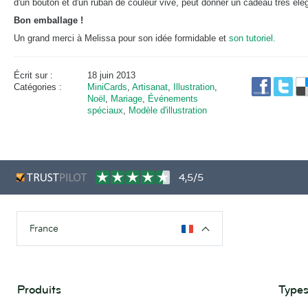
d'un bouton et d'un ruban de couleur vive, peut donner un cadeau très élé
Bon emballage !
Un grand merci à Melissa pour son idée formidable et
son tutoriel.
Écrit sur :
18 juin 2013
Catégories :
MiniCards
,
Artisanat
,
Illustration
,
Noël
,
Mariage
,
Événements
spéciaux
,
Modèle d'illustration
4,5/5
France
Produits
Types