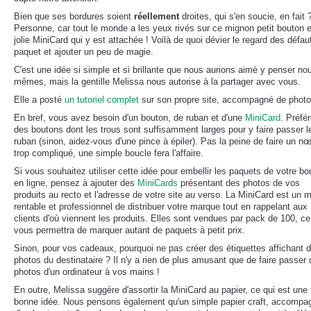
Bien que ses bordures soient
réellement
droites, qui s'en soucie, en fait 
Personne, car tout le monde a les yeux rivés sur ce mignon petit bouton e
jolie MiniCard qui y est attachée ! Voilà de quoi dévier le regard des défau
paquet et ajouter un peu de magie.
C'est une idée si simple et si brillante que nous aurions aimé y penser no
mêmes, mais la gentille Melissa nous autorise à la partager avec vous.
Elle a posté
un tutoriel complet
sur son propre site, accompagné de photo
En bref, vous avez besoin d'un bouton, de ruban et d'une
MiniCard
. Préfé
des boutons dont les trous sont suffisamment larges pour y faire passer l
ruban (sinon, aidez-vous d'une pince à épiler). Pas la peine de faire un n
trop compliqué, une simple boucle fera l'affaire.
Si vous souhaitez utiliser cette idée pour embellir les paquets de votre bo
en ligne, pensez à ajouter des
MiniCards
présentant des photos de vos
produits au recto et l'adresse de votre site au verso. La MiniCard est un
rentable et professionnel de distribuer votre marque tout en rappelant aux
clients d'où viennent les produits. Elles sont vendues par pack de 100, ce
vous permettra de marquer autant de paquets à petit prix.
Sinon, pour vos cadeaux, pourquoi ne pas créer des étiquettes affichant 
photos du destinataire ? Il n'y a rien de plus amusant que de faire passer
photos d'un ordinateur à vos mains !
En outre, Melissa suggère d'assortir la MiniCard au papier, ce qui est une 
bonne idée. Nous pensons également qu'un simple papier craft, accompa