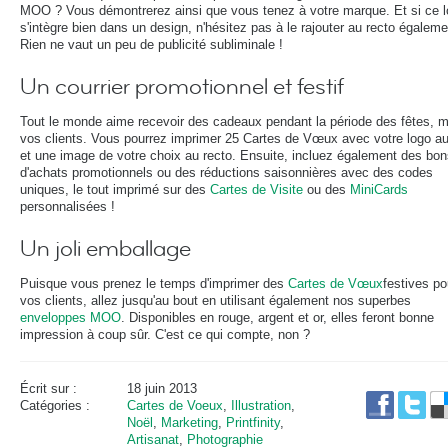
MOO ? Vous démontrerez ainsi que vous tenez à votre marque. Et si ce 
s'intègre bien dans un design, n'hésitez pas à le rajouter au recto égaleme
Rien ne vaut un peu de publicité subliminale !
Un courrier promotionnel et festif
Tout le monde aime recevoir des cadeaux pendant la période des fêtes,
vos clients. Vous pourrez imprimer 25 Cartes de Vœux avec votre logo a
et une image de votre choix au recto. Ensuite, incluez également des bo
d'achats promotionnels ou des réductions saisonnières avec des codes
uniques, le tout imprimé sur des
Cartes de Visite
ou des
MiniCards
personnalisées !
Un joli emballage
Puisque vous prenez le temps d'imprimer des
Cartes de Vœux
festives po
vos clients, allez jusqu'au bout en utilisant également nos superbes
enveloppes MOO
. Disponibles en rouge, argent et or, elles feront bonne
impression à coup sûr. C'est ce qui compte, non ?
Écrit sur :
18 juin 2013
Catégories :
Cartes de Voeux
,
Illustration
,
Noël
,
Marketing
,
Printfinity
,
Artisanat
,
Photographie