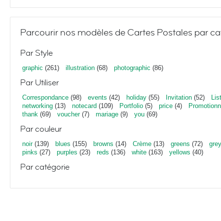
Parcourir nos modèles de Cartes Postales par ca
Par Style
graphic
(261)
illustration
(68)
photographic
(86)
Par Utiliser
Correspondance
(98)
events
(42)
holiday
(55)
Invitation
(52)
Lis
networking
(13)
notecard
(109)
Portfolio
(5)
price
(4)
Promotionn
thank
(69)
voucher
(7)
mariage
(9)
you
(69)
Par couleur
noir
(139)
blues
(155)
browns
(14)
Crème
(13)
greens
(72)
gre
pinks
(27)
purples
(23)
reds
(136)
white
(163)
yellows
(40)
Par catégorie