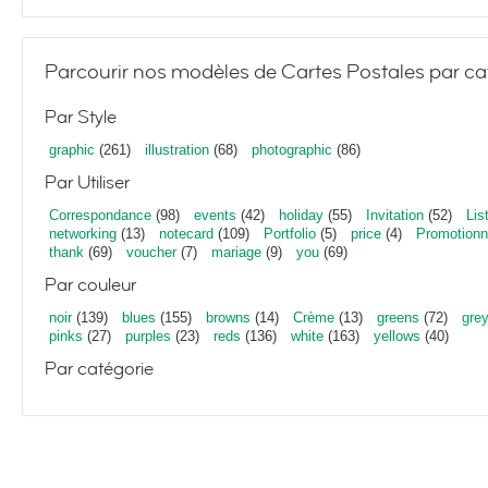
Parcourir nos modèles de Cartes Postales par ca
Par Style
graphic
(261)
illustration
(68)
photographic
(86)
Par Utiliser
Correspondance
(98)
events
(42)
holiday
(55)
Invitation
(52)
Lis
networking
(13)
notecard
(109)
Portfolio
(5)
price
(4)
Promotionn
thank
(69)
voucher
(7)
mariage
(9)
you
(69)
Par couleur
noir
(139)
blues
(155)
browns
(14)
Crème
(13)
greens
(72)
gre
pinks
(27)
purples
(23)
reds
(136)
white
(163)
yellows
(40)
Par catégorie