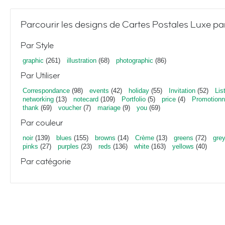
Parcourir les designs de Cartes Postales Luxe pa
Par Style
graphic
(261)
illustration
(68)
photographic
(86)
Par Utiliser
Correspondance
(98)
events
(42)
holiday
(55)
Invitation
(52)
Lis
networking
(13)
notecard
(109)
Portfolio
(5)
price
(4)
Promotionn
thank
(69)
voucher
(7)
mariage
(9)
you
(69)
Par couleur
noir
(139)
blues
(155)
browns
(14)
Crème
(13)
greens
(72)
gre
pinks
(27)
purples
(23)
reds
(136)
white
(163)
yellows
(40)
Par catégorie