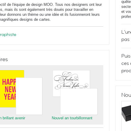
quête
ectif de l'équipe de design MOO. Tous nos designers ont leur
secte
s, mais ils sont également très doués pour travailler en
et vo
ur donnons un thème ou une idée et ils fusionneront leurs
profe
 magnifiques designs de cartes.
L'un
graphiste
pas
Puis
ires
ces 
prod
Nou
 brillant avenir
Nouvel an tourbillonnant