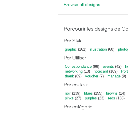
Browse all designs
Parcourir les designs de C
Par Style
graphic
(261)
illustration
(68)
photo
Par Utiliser
Correspondance
(98)
events
(42)
h
networking
(13)
notecard
(109)
Port
thank
(69)
voucher
(7)
mariage
(9)
Par couleur
noir
(139)
blues
(155)
browns
(14)
pinks
(27)
purples
(23)
reds
(136)
Par catégorie