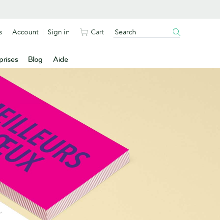
s
Account
Sign in
Cart
prises
Blog
Aide