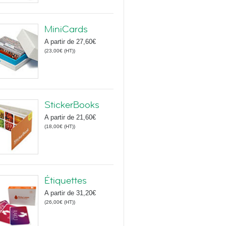
MiniCards
A partir de
27,60€
(
23,00€
(HT)
)
StickerBooks
A partir de
21,60€
(
18,00€
(HT)
)
Étiquettes
A partir de
31,20€
(
26,00€
(HT)
)