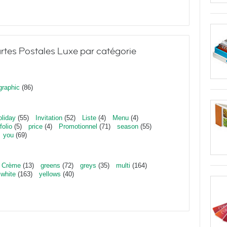
artes Postales Luxe par catégorie
graphic
(86)
oliday
(55)
Invitation
(52)
Liste
(4)
Menu
(4)
folio
(5)
price
(4)
Promotionnel
(71)
season
(55)
you
(69)
Crème
(13)
greens
(72)
greys
(35)
multi
(164)
white
(163)
yellows
(40)