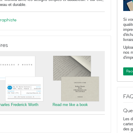
 beau et durable.
graphiste
Si vo
quali
impr
d'éch
livrai
ires
Uploa
nos m
d'imp
Rece
FA
harles Frederick Worth
Read me like a book
Que
Les d
carte
des g