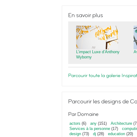
En savoir plus
L’impact Luxe d’Anthony
A
Wyborny
Parcourir toute la galerie Inspi
Parcourir les designs de Ca
Par Domaine
actors
(6)
any
(151)
Architecture
(7
Services à la personne
(17)
computi
design
(73)
dj
(28)
education
(20)