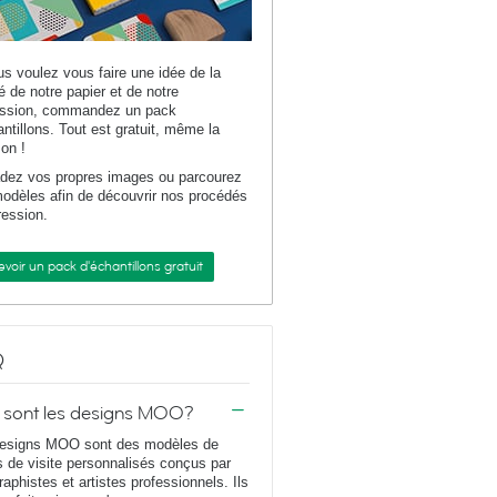
us voulez vous faire une idée de la
té de notre papier et de notre
ession, commandez un pack
antillons. Tout est gratuit, même la
son !
dez vos propres images ou parcourez
odèles afin de découvrir nos procédés
ression.
voir un pack d'échantillons gratuit
Q
 sont les designs MOO?
esigns MOO sont des modèles de
s de visite personnalisés conçus par
raphistes et artistes professionnels. Ils