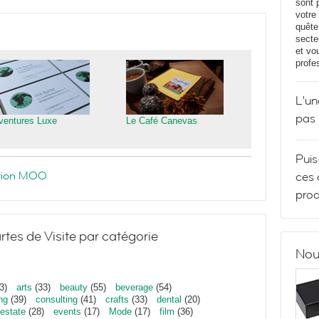
sont 
votre
quête
secte
et vo
profe
L'un
pas
ventures Luxe
Le Café Canevas
Puis
ration MOO
ces 
prod
rtes de Visite par catégorie
Nou
3)
arts
(33)
beauty
(55)
beverage
(54)
ng
(39)
consulting
(41)
crafts
(33)
dental
(20)
estate
(28)
events
(17)
Mode
(17)
film
(36)