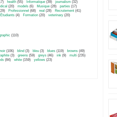
17)
health
(55)
Informatique
(39)
journalism
(32)
dical
(20)
models
(6)
Musique
(28)
parties
(17)
29)
Professionnel
(68)
real
(28)
Recrutement
(41)
Étudiants
(4)
Formation
(20)
veterinary
(20)
graphic
(110)
noir
(106)
blind
(3)
bleu
(3)
blues
(119)
browns
(49)
raphite
(3)
greens
(59)
greys
(46)
ink
(9)
multi
(235)
eds
(84)
white
(159)
yellows
(23)