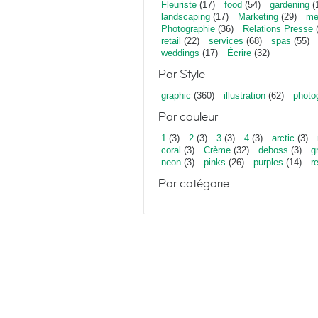
Fleuriste
(17)
food
(54)
gardening
(
landscaping
(17)
Marketing
(29)
me
Photographie
(36)
Relations Presse
(
retail
(22)
services
(68)
spas
(55)
weddings
(17)
Écrire
(32)
Par Style
graphic
(360)
illustration
(62)
photo
Par couleur
1
(3)
2
(3)
3
(3)
4
(3)
arctic
(3)
coral
(3)
Crème
(32)
deboss
(3)
g
neon
(3)
pinks
(26)
purples
(14)
r
Par catégorie