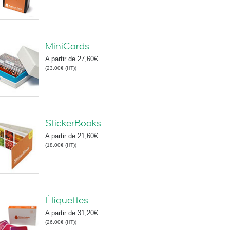
MiniCards
A partir de
27,60€
(
23,00€
(HT)
)
StickerBooks
A partir de
21,60€
(
18,00€
(HT)
)
Étiquettes
A partir de
31,20€
(
26,00€
(HT)
)