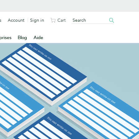
s
Account
Sign in
Cart
prises
Blog
Aide