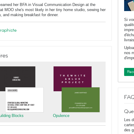
 earned her BFA in Visual Communication Design at the
at MOO she's most likely in her tiny home studio, sewing her
n, and making breakfast for dinner.
Si vo
quali
graphiste
impr
d'éch
livrai
Uploa
nos m
ires
d'imp
Rece
FA
Que
uilding Blocks
Opulence
Les d
carte
des g