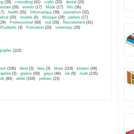
ng
(39)
consulting
(41)
crafts
(33)
dental
(20)
estate
(28)
events
(17)
Mode
(17)
film
(36)
17)
health
(55)
Informatique
(39)
journalism
(32)
dical
(20)
models
(6)
Musique
(28)
parties
(17)
29)
Professionnel
(68)
real
(28)
Recrutement
(41)
Étudiants
(4)
Formation
(20)
veterinary
(20)
graphic
(110)
noir
(106)
blind
(3)
bleu
(3)
blues
(119)
browns
(49)
raphite
(3)
greens
(59)
greys
(46)
ink
(9)
multi
(235)
eds
(84)
white
(159)
yellows
(23)