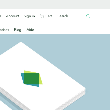
s
Account
Sign in
Cart
prises
Blog
Aide