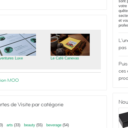
sont 
votre
quête
secte
et vo
profe
L'un
pas
ventures Luxe
Le Café Canevas
Puis
ces 
prod
ration MOO
Nou
rtes de Visite par catégorie
3)
arts
(33)
beauty
(55)
beverage
(54)