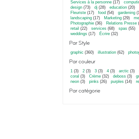
Services à la personne
(17)
computi
design
(73)
dj
(28)
education
(20)
Fleuriste
(17)
food
(54)
gardening
(
landscaping
(17)
Marketing
(29)
me
Photographie
(36)
Relations Presse
(
retail
(22)
services
(68)
spas
(55)
weddings
(17)
Écrire
(32)
Par Style
graphic
(360)
illustration
(62)
photo
Par couleur
1
(3)
2
(3)
3
(3)
4
(3)
arctic
(3)
coral
(3)
Crème
(32)
deboss
(3)
g
neon
(3)
pinks
(26)
purples
(14)
r
Par catégorie