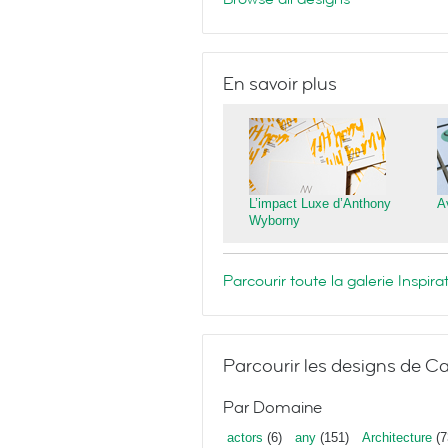
En savoir plus
L’impact Luxe d’Anthony
A
Wyborny
Parcourir toute la galerie Inspi
Parcourir les designs de Ca
Par Domaine
actors
(6)
any
(151)
Architecture
(7