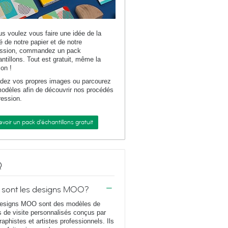
us voulez vous faire une idée de la
té de notre papier et de notre
ession, commandez un pack
antillons. Tout est gratuit, même la
son !
dez vos propres images ou parcourez
odèles afin de découvrir nos procédés
ression.
voir un pack d'échantillons gratuit
Q
 sont les designs MOO?
esigns MOO sont des modèles de
s de visite personnalisés conçus par
raphistes et artistes professionnels. Ils