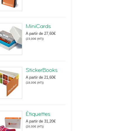
MiniCards
A partir de
27,60€
(
23,00€
(HT)
)
StickerBooks
A partir de
21,60€
(
18,00€
(HT)
)
Étiquettes
A partir de
31,20€
(
26,00€
(HT)
)