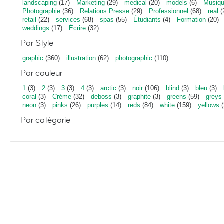
landscaping
(17)
Marketing
(29)
medical
(20)
models
(6)
Musiq
Photographie
(36)
Relations Presse
(29)
Professionnel
(68)
real
(
retail
(22)
services
(68)
spas
(55)
Étudiants
(4)
Formation
(20)
weddings
(17)
Écrire
(32)
Par Style
graphic
(360)
illustration
(62)
photographic
(110)
Par couleur
1
(3)
2
(3)
3
(3)
4
(3)
arctic
(3)
noir
(106)
blind
(3)
bleu
(3)
coral
(3)
Crème
(32)
deboss
(3)
graphite
(3)
greens
(59)
greys
neon
(3)
pinks
(26)
purples
(14)
reds
(84)
white
(159)
yellows
(
Par catégorie