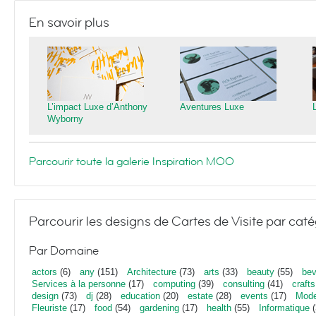
En savoir plus
L’impact Luxe d’Anthony
Aventures Luxe
Wyborny
Parcourir toute la galerie Inspiration MOO
Parcourir les designs de Cartes de Visite par caté
Par Domaine
actors
(6)
any
(151)
Architecture
(73)
arts
(33)
beauty
(55)
bev
Services à la personne
(17)
computing
(39)
consulting
(41)
crafts
design
(73)
dj
(28)
education
(20)
estate
(28)
events
(17)
Mod
Fleuriste
(17)
food
(54)
gardening
(17)
health
(55)
Informatique
(