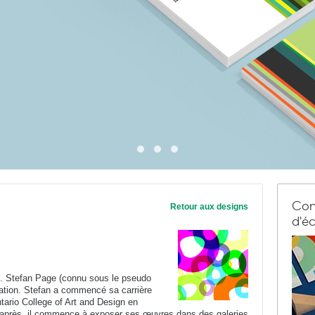
Com
Retour aux designs
d'éc
e. Stefan Page (connu sous le pseudo
éation. Stefan a commencé sa carrière
ntario College of Art and Design en
 après, il commence à exposer ses œuvres dans des galeries