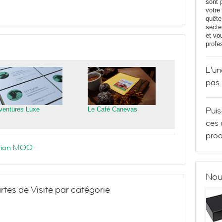
sont 
votre
quête
secte
et vo
profe
L'un
pas
Puis
ventures Luxe
Le Café Canevas
ces 
prod
ration MOO
Nou
rtes de Visite par catégorie