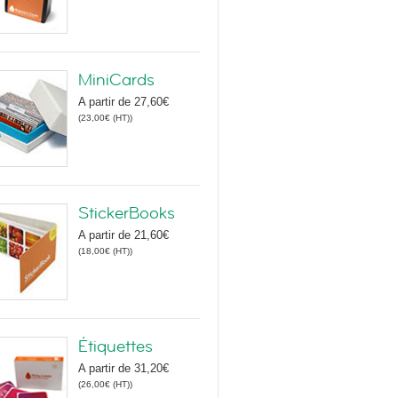
MiniCards
A partir de
27,60€
(
23,00€
(HT)
)
StickerBooks
A partir de
21,60€
(
18,00€
(HT)
)
Étiquettes
A partir de
31,20€
(
26,00€
(HT)
)