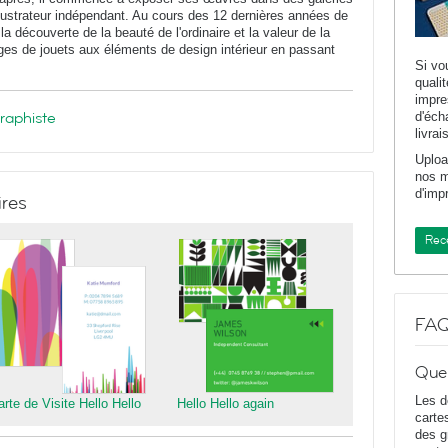
illustrateur indépendant. Au cours des 12 dernières années de
 la découverte de la beauté de l'ordinaire et la valeur de la
ges de jouets aux éléments de design intérieur en passant
Si vo
quali
impr
graphiste
d'éch
livrai
Uploa
nos m
d'imp
ires
Rece
FA
Que
Les d
arte de Visite Hello Hello
Hello Hello again
carte
des g