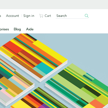
s
Account
Sign in
Cart
prises
Blog
Aide