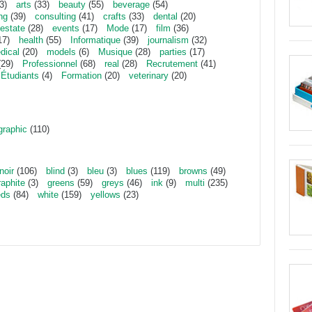
3)
arts
(33)
beauty
(55)
beverage
(54)
ng
(39)
consulting
(41)
crafts
(33)
dental
(20)
estate
(28)
events
(17)
Mode
(17)
film
(36)
17)
health
(55)
Informatique
(39)
journalism
(32)
dical
(20)
models
(6)
Musique
(28)
parties
(17)
29)
Professionnel
(68)
real
(28)
Recrutement
(41)
Étudiants
(4)
Formation
(20)
veterinary
(20)
graphic
(110)
noir
(106)
blind
(3)
bleu
(3)
blues
(119)
browns
(49)
raphite
(3)
greens
(59)
greys
(46)
ink
(9)
multi
(235)
eds
(84)
white
(159)
yellows
(23)