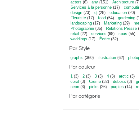
actors
(6)
any
(151)
Architecture
(7
Services à la personne
(17)
computi
design
(73)
dj
(28)
education
(20)
Fleuriste
(17)
food
(54)
gardening
(
landscaping
(17)
Marketing
(29)
me
Photographie
(36)
Relations Presse
(
retail
(22)
services
(68)
spas
(55)
weddings
(17)
Écrire
(32)
Par Style
graphic
(360)
illustration
(62)
photo
Par couleur
1
(3)
2
(3)
3
(3)
4
(3)
arctic
(3)
coral
(3)
Crème
(32)
deboss
(3)
g
neon
(3)
pinks
(26)
purples
(14)
r
Par catégorie