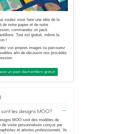
us voulez vous faire une idée de la
té de notre papier et de notre
ession, commandez un pack
antillons. Tout est gratuit, même la
son !
dez vos propres images ou parcourez
odèles afin de découvrir nos procédés
ression.
voir un pack d'échantillons gratuit
Q
 sont les designs MOO?
esigns MOO sont des modèles de
s de visite personnalisés conçus par
raphistes et artistes professionnels. Ils