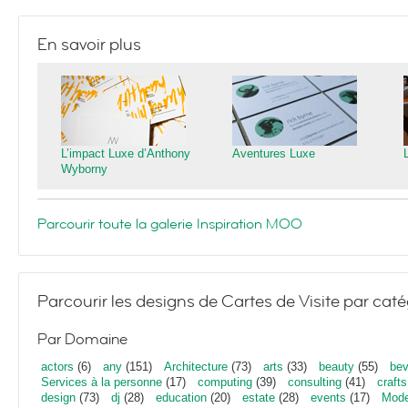
En savoir plus
L’impact Luxe d’Anthony
Aventures Luxe
Wyborny
Parcourir toute la galerie Inspiration MOO
Parcourir les designs de Cartes de Visite par caté
Par Domaine
actors
(6)
any
(151)
Architecture
(73)
arts
(33)
beauty
(55)
bev
Services à la personne
(17)
computing
(39)
consulting
(41)
crafts
design
(73)
dj
(28)
education
(20)
estate
(28)
events
(17)
Mod