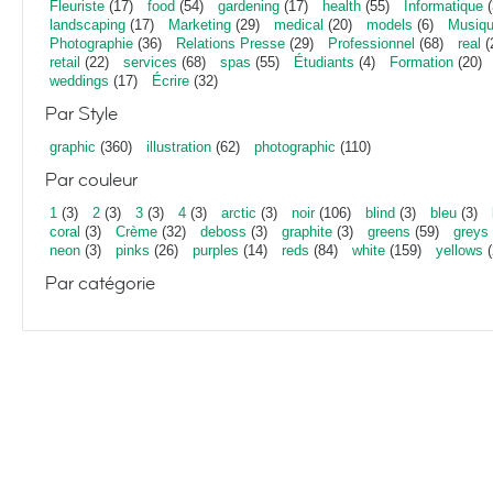
Fleuriste
(17)
food
(54)
gardening
(17)
health
(55)
Informatique
(
landscaping
(17)
Marketing
(29)
medical
(20)
models
(6)
Musiq
Photographie
(36)
Relations Presse
(29)
Professionnel
(68)
real
(
retail
(22)
services
(68)
spas
(55)
Étudiants
(4)
Formation
(20)
weddings
(17)
Écrire
(32)
Par Style
graphic
(360)
illustration
(62)
photographic
(110)
Par couleur
1
(3)
2
(3)
3
(3)
4
(3)
arctic
(3)
noir
(106)
blind
(3)
bleu
(3)
coral
(3)
Crème
(32)
deboss
(3)
graphite
(3)
greens
(59)
greys
neon
(3)
pinks
(26)
purples
(14)
reds
(84)
white
(159)
yellows
(
Par catégorie