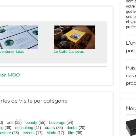
sont 
votre
quête
secte
et vo
profe
L'un
pas
ventures Luxe
Le Café Canevas
Puis
ration MOO
ces 
prod
rtes de Visite par catégorie
Nou
3)
arts
(33)
beauty
(55)
beverage
(54)
ng
(39)
consulting
(41)
crafts
(33)
dental
(20)
estate
(28)
events
(17)
Mode
(17)
film
(36)