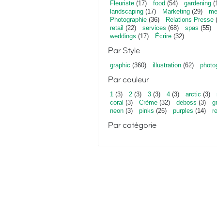
Fleuriste
(17)
food
(54)
gardening
(
landscaping
(17)
Marketing
(29)
me
Photographie
(36)
Relations Presse
(
retail
(22)
services
(68)
spas
(55)
weddings
(17)
Écrire
(32)
Par Style
graphic
(360)
illustration
(62)
photo
Par couleur
1
(3)
2
(3)
3
(3)
4
(3)
arctic
(3)
coral
(3)
Crème
(32)
deboss
(3)
g
neon
(3)
pinks
(26)
purples
(14)
r
Par catégorie