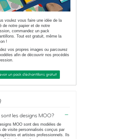
us voulez vous faire une idée de la
té de notre papier et de notre
ession, commandez un pack
antillons. Tout est gratuit, même la
son !
dez vos propres images ou parcourez
odèles afin de découvrir nos procédés
ression.
voir un pack d'échantillons gratuit
Q
 sont les designs MOO?
esigns MOO sont des modèles de
s de visite personnalisés conçus par
raphistes et artistes professionnels. Ils