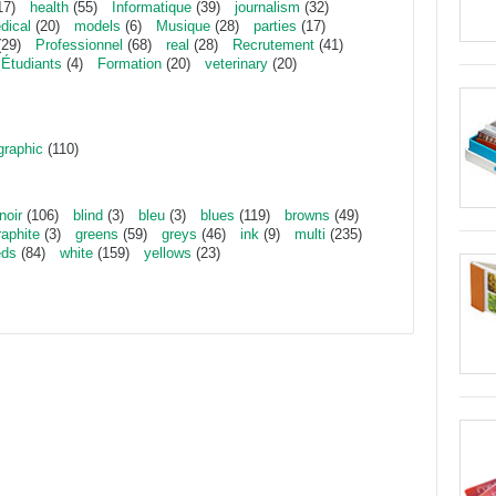
17)
health
(55)
Informatique
(39)
journalism
(32)
dical
(20)
models
(6)
Musique
(28)
parties
(17)
29)
Professionnel
(68)
real
(28)
Recrutement
(41)
Étudiants
(4)
Formation
(20)
veterinary
(20)
graphic
(110)
noir
(106)
blind
(3)
bleu
(3)
blues
(119)
browns
(49)
raphite
(3)
greens
(59)
greys
(46)
ink
(9)
multi
(235)
eds
(84)
white
(159)
yellows
(23)