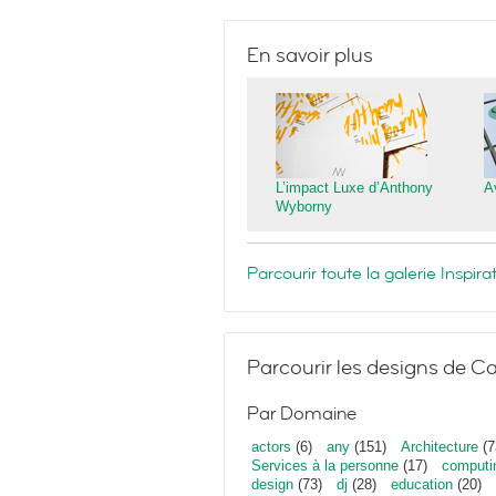
En savoir plus
L’impact Luxe d’Anthony
A
Wyborny
Parcourir toute la galerie Inspi
Parcourir les designs de Ca
Par Domaine
actors
(6)
any
(151)
Architecture
(7
Services à la personne
(17)
computi
design
(73)
dj
(28)
education
(20)