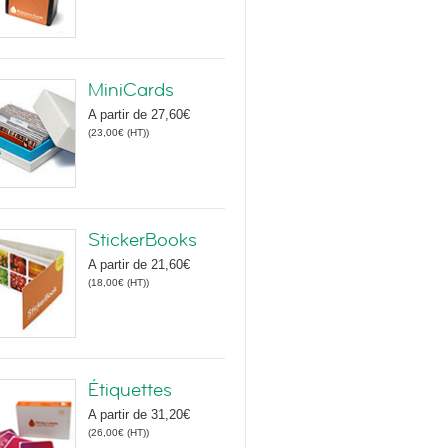
MiniCards
A partir de
27,60€
(
23,00€
(HT)
)
StickerBooks
A partir de
21,60€
(
18,00€
(HT)
)
Étiquettes
A partir de
31,20€
(
26,00€
(HT)
)