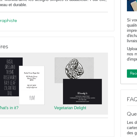
 beau et durable.
graphiste
Si vo
quali
impr
d'éch
livrai
ires
Uploa
nos m
d'imp
Rece
FA
at's in it?
Vegetarian Delight
Que
Les d
carte
des g