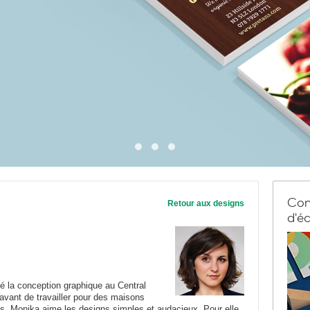
Com
Retour aux designs
d'éc
é la conception graphique au Central
 avant de travailler pour des maisons
ves. Monika aime les designs simples et audacieux. Pour elle,