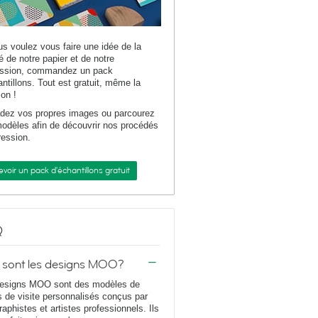
us voulez vous faire une idée de la
té de notre papier et de notre
ession, commandez un pack
antillons. Tout est gratuit, même la
son !
dez vos propres images ou parcourez
odèles afin de découvrir nos procédés
ression.
voir un pack d'échantillons gratuit
Q
 sont les designs MOO?
esigns MOO sont des modèles de
s de visite personnalisés conçus par
raphistes et artistes professionnels. Ils