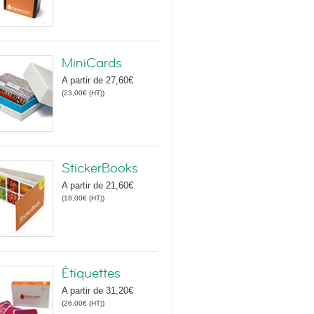
MiniCards
A partir de
27,60€
(
23,00€
(HT)
)
StickerBooks
A partir de
21,60€
(
18,00€
(HT)
)
Étiquettes
A partir de
31,20€
(
26,00€
(HT)
)