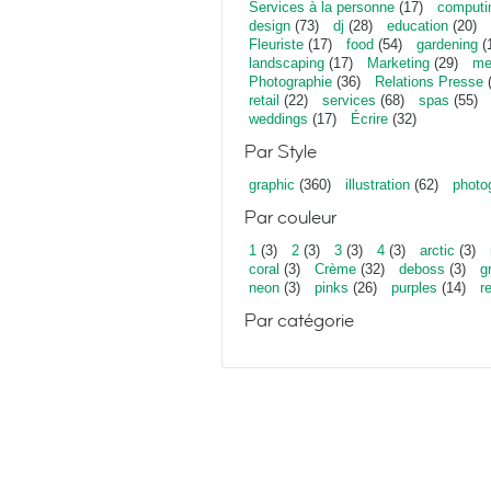
Services à la personne
(17)
computi
design
(73)
dj
(28)
education
(20)
Fleuriste
(17)
food
(54)
gardening
(
landscaping
(17)
Marketing
(29)
me
Photographie
(36)
Relations Presse
(
retail
(22)
services
(68)
spas
(55)
weddings
(17)
Écrire
(32)
Par Style
graphic
(360)
illustration
(62)
photo
Par couleur
1
(3)
2
(3)
3
(3)
4
(3)
arctic
(3)
coral
(3)
Crème
(32)
deboss
(3)
g
neon
(3)
pinks
(26)
purples
(14)
r
Par catégorie