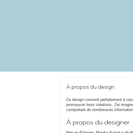
À propos du design
Ce design convient parfaitement à ceux q
promouvoir leurs créations. J'ai imagin
comportant de nombreuses informations
À propos du designer
Née en Pologne, Monika Koziol a étudié