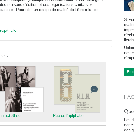
 des maisons d'édition et des organisations caritatives.
cieux. Pour elle, un design de qualité doit être à la fois
Si vo
quali
graphiste
impr
d'éch
livrai
Uploa
nos m
ires
d'imp
Rece
FA
Que
ontact Sheet
Rue de l'aplphabet
Les d
carte
des g