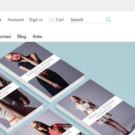
s
Account
Sign in
Cart
prises
Blog
Aide