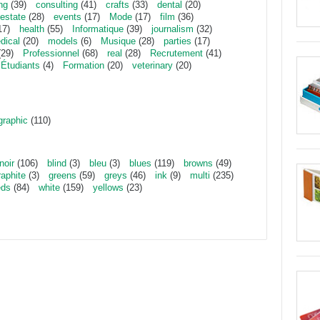
ng
(39)
consulting
(41)
crafts
(33)
dental
(20)
estate
(28)
events
(17)
Mode
(17)
film
(36)
17)
health
(55)
Informatique
(39)
journalism
(32)
dical
(20)
models
(6)
Musique
(28)
parties
(17)
29)
Professionnel
(68)
real
(28)
Recrutement
(41)
Étudiants
(4)
Formation
(20)
veterinary
(20)
graphic
(110)
noir
(106)
blind
(3)
bleu
(3)
blues
(119)
browns
(49)
raphite
(3)
greens
(59)
greys
(46)
ink
(9)
multi
(235)
eds
(84)
white
(159)
yellows
(23)