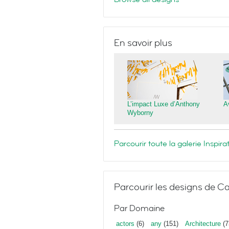
En savoir plus
L’impact Luxe d’Anthony
A
Wyborny
Parcourir toute la galerie Inspi
Parcourir les designs de Ca
Par Domaine
actors
(6)
any
(151)
Architecture
(7