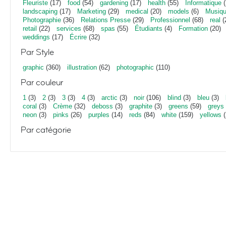
Fleuriste
(17)
food
(54)
gardening
(17)
health
(55)
Informatique
(
landscaping
(17)
Marketing
(29)
medical
(20)
models
(6)
Musiq
Photographie
(36)
Relations Presse
(29)
Professionnel
(68)
real
(
retail
(22)
services
(68)
spas
(55)
Étudiants
(4)
Formation
(20)
weddings
(17)
Écrire
(32)
Par Style
graphic
(360)
illustration
(62)
photographic
(110)
Par couleur
1
(3)
2
(3)
3
(3)
4
(3)
arctic
(3)
noir
(106)
blind
(3)
bleu
(3)
coral
(3)
Crème
(32)
deboss
(3)
graphite
(3)
greens
(59)
greys
neon
(3)
pinks
(26)
purples
(14)
reds
(84)
white
(159)
yellows
(
Par catégorie