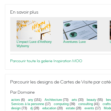
En savoir plus
L’impact Luxe d’Anthony
Aventures Luxe
Wyborny
Parcourir toute la galerie Inspiration MOO
Parcourir les designs de Cartes de Visite par caté
Par Domaine
actors
(6)
any
(151)
Architecture
(73)
arts
(33)
beauty
(55)
bev
Services à la personne
(17)
computing
(39)
consulting
(41)
crafts
design
(73)
dj
(28)
education
(20)
estate
(28)
events
(17)
Mod