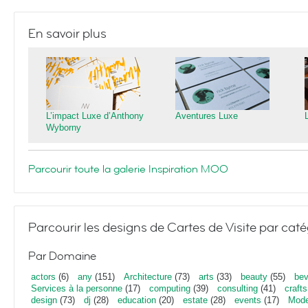
En savoir plus
L’impact Luxe d’Anthony
Aventures Luxe
Wyborny
Parcourir toute la galerie Inspiration MOO
Parcourir les designs de Cartes de Visite par caté
Par Domaine
actors
(6)
any
(151)
Architecture
(73)
arts
(33)
beauty
(55)
bev
Services à la personne
(17)
computing
(39)
consulting
(41)
crafts
design
(73)
dj
(28)
education
(20)
estate
(28)
events
(17)
Mod