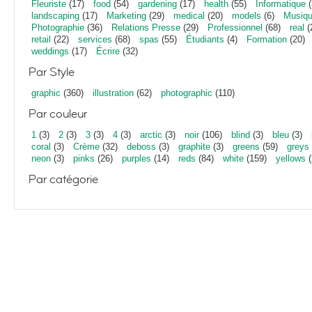
Fleuriste
(17)
food
(54)
gardening
(17)
health
(55)
Informatique
(
landscaping
(17)
Marketing
(29)
medical
(20)
models
(6)
Musiq
Photographie
(36)
Relations Presse
(29)
Professionnel
(68)
real
(
retail
(22)
services
(68)
spas
(55)
Étudiants
(4)
Formation
(20)
weddings
(17)
Écrire
(32)
Par Style
graphic
(360)
illustration
(62)
photographic
(110)
Par couleur
1
(3)
2
(3)
3
(3)
4
(3)
arctic
(3)
noir
(106)
blind
(3)
bleu
(3)
coral
(3)
Crème
(32)
deboss
(3)
graphite
(3)
greens
(59)
greys
neon
(3)
pinks
(26)
purples
(14)
reds
(84)
white
(159)
yellows
(
Par catégorie