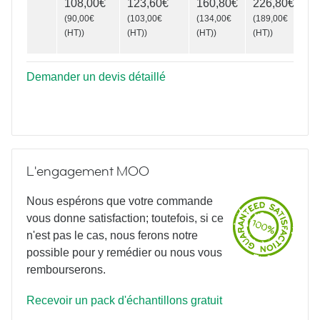
108,00€
123,60€
160,80€
226,80€
(
90,00€
(
103,00€
(
134,00€
(
189,00€
(HT)
)
(HT)
)
(HT)
)
(HT)
)
Demander un devis détaillé
L'engagement MOO
Nous espérons que votre commande
vous donne satisfaction; toutefois, si ce
n'est pas le cas, nous ferons notre
possible pour y remédier ou nous vous
rembourserons.
Recevoir un pack d'échantillons gratuit