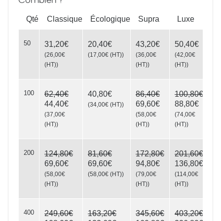
Qté
Classique
Écologique
Supra
Luxe
50
31,20€
20,40€
43,20€
50,40€
(
26,00€
(
17,00€
(HT)
)
(
36,00€
(
42,00€
(HT)
)
(HT)
)
(HT)
)
Runway
100
62,40€
40,80€
86,40€
100,80€
44,40€
69,60€
88,80€
(
34,00€
(HT)
)
(
37,00€
(
58,00€
(
74,00€
(HT)
)
(HT)
)
(HT)
)
200
124,80€
81,60€
172,80€
201,60€
69,60€
69,60€
94,80€
136,80€
(
58,00€
(
58,00€
(HT)
)
(
79,00€
(
114,00€
(HT)
)
(HT)
)
(HT)
)
400
249,60€
163,20€
345,60€
403,20€