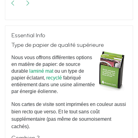
Meetings & More
Essential Info
Type de papier de qualité supérieure
Nous vous offrons différentes options
en matière de papier: de source
durable
laminé mat
ou un type de
More Vintage Typewriters
papier éclatant,
recyclé
fabriqué
entièrement dans une usine alimentée
par énergie éolienne.
Nos cartes de visite sont imprimées en couleur aussi
bien recto que verso. Et le tout sans coût
supplémentaire (pas même de sournoisement
cachés).
Yoga Poses
Combien ?