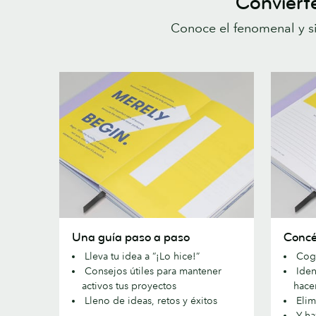
Convierte
Conoce el fenomenal y s
Una
Concént
Una guía paso a paso
Concé
guía
en
Lleva tu idea a “¡Lo hice!”
Coge
paso
tu
Consejos útiles para mantener
Ident
a
proyect
activos tus proyectos
hace
paso
Lleno de ideas, retos y éxitos
Elim
Y ha