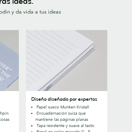
ras ideas.
in y da vida a tus ideas
Diseño
Diseño diseñado por expertos
diseñado
Papel sueco Munken Kristall
por
chpin
Encuadernación suiza que
expertos
cosas
mantiene las páginas planas
Tapa resistente y suave al tacto
Papel en color morado G . F