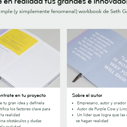
 en realidad tus grandes e innovado
imple (y simplemente fenomenal) workbook de Seth God
rate
Sobre
ntrate en tu proyecto
Sobre el autor
el
 tu gran idea y defínela
Empresario, autor y orador
autor
ifica los factores clave para
Autor de Purple Cow y Lin
o
rla realidad
Un líder que logra que las 
ina obstáculos y dudas
se hagan realidad
zla realidad