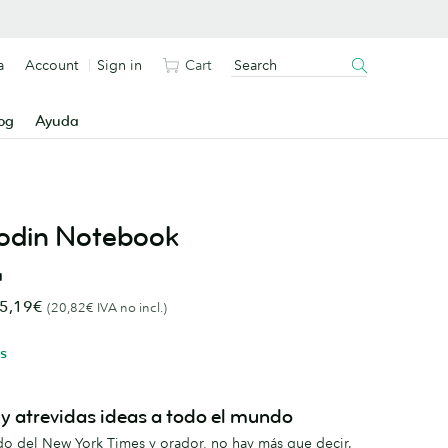
a
Account
Sign in
Cart
og
Ayuda
odin Notebook
á
5,19€
(20,82€ IVA no incl.)
s
y atrevidas ideas a todo el mundo
do del New York Times y orador, no hay más que decir.