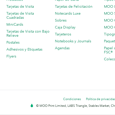
Tarjetas de Visita
Tarjetas de Felicitación
MOO 
Tarjetas de Visita
Notecards Luxe
MOO 
Cuadradas
Sobres
MOO C
MiniCards
Caja Display
MOO C
Tarjetas de Visita con Bajo
Tarjeteros
Tipogr
Relieve
Notebooks y Journals
Paquet
Postales
Agendas
Papel 
Adhesivos y Etiquetas
FSC®
Flyers
Colecc
Condiciones
Política de privacida
© MOO Print Limited, LABS Triangle, Stables Market, C