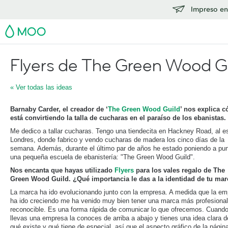
Impreso en
MOO
Flyers de The Green Wood G
« Ver todas las ideas
Barnaby Carder, el creador de ‘
The Green Wood Guild
’ nos explica 
está convirtiendo la talla de cucharas en el paraíso de los ebanistas.
Me dedico a tallar cucharas. Tengo una tiendecita en Hackney Road, al e
Londres, donde fabrico y vendo cucharas de madera los cinco días de la
semana. Además, durante el último par de años he estado poniendo a pu
una pequeña escuela de ebanistería: "The Green Wood Guild".
Nos encanta que hayas utilizado
Flyers
para los vales regalo de The
Green Wood Guild. ¿Qué importancia le das a la identidad de tu ma
La marca ha ido evolucionando junto con la empresa. A medida que la e
ha ido creciendo me ha venido muy bien tener una marca más profesional
reconocible. Es una forma rápida de comunicar lo que ofrecemos. Cuand
llevas una empresa la conoces de arriba a abajo y tienes una idea clara d
qué existe y qué tiene de especial, así que el aspecto gráfico de la págin