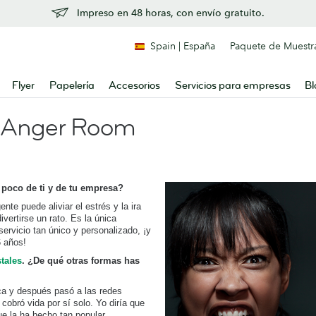
Impreso en 48 horas, con envío gratuito.
Spain | España
Paquete de Muestr
Flyer
Papelería
Accesorios
Servicios para empresas
Bl
e Anger Room
 poco de ti y de tu empresa?
ente puede aliviar el estrés y la ira
vertirse un rato. Es la única
rvicio tan único y personalizado, ¡y
6 años!
tales
. ¿De qué otras formas has
ca y después pasó a las redes
 cobró vida por sí solo. Yo diría que
e la ha hecho tan popular.