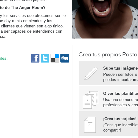
xito de The Anger Room?
 y los servicios que ofrecemos son lo
 que doy a mis empleados y las
clientes que vienen son algo único.
 a ser capaces de entendernos con
cia.
Crea tus propias Posta
ales
,
Sube tus imágene
Pueden ser fotos o
puedes importar im
O ver las plantil
Usa uno de nuestros
profesionales y cre
¡Crea tus tarjetas!
¡Consigue increíbl
compartir!