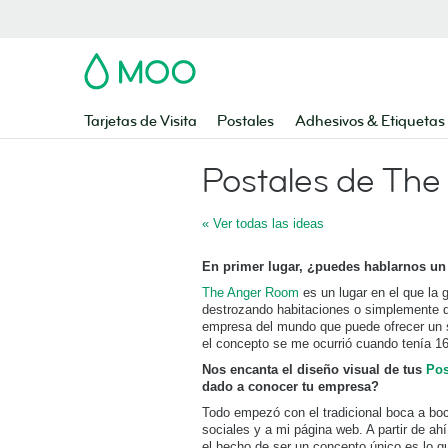
MOO
Tarjetas de Visita
Postales
Adhesivos & Etiquetas
Postales de Th
« Ver todas las ideas
En primer lugar, ¿puedes hablarnos un
The Anger Room
es un lugar en el que la g
destrozando habitaciones o simplemente di
empresa del mundo que puede ofrecer un se
el concepto se me ocurrió cuando tenía 1
Nos encanta el diseño visual de tus
Pos
dado a conocer tu empresa?
Todo empezó con el tradicional boca a bo
sociales y a mi página web. A partir de ahí
el hecho de ser un concepto único es lo qu