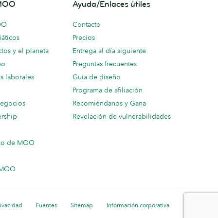
 MOO
Ayuda/Enlaces útiles
OO
Contacto
áticos
Precios
tos y el planeta
Entrega al día siguiente
po
Preguntas frecuentes
s laborales
Guía de diseño
Programa de afiliación
negocios
Recomiéndanos y Gana
ership
Revelación de vulnerabilidades
so de MOO
n MOO
rivacidad
Fuentes
Sitemap
Información corporativa