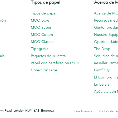
Tipos de papel
Acerca de
Tipos de papel
Acerca de M
ción
MOO Luxe
Recursos medi
MOO Super
Gente, produc
MOO Cotton
Nuestro Equi
MOO Clásico
Oportunidade
Tipografía
The Drop
als
Paquetes de Muestra
Servicios de 
Papel con certificación FSC®
Reseller Partn
Colección Luxe
Printfinity
El Compromi
Embalaje
Asóciate co
 Farm Road, London NW1 8AB. Empresa
Condiciones
Política de p