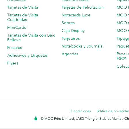
Tarjetas de Visita
Tarjetas de Felicitación
MOO 
Tarjetas de Visita
Notecards Luxe
MOO 
Cuadradas
Sobres
MOO C
MiniCards
Caja Display
MOO C
Tarjetas de Visita con Bajo
Tarjeteros
Tipogr
Relieve
Notebooks y Journals
Paquet
Postales
Agendas
Papel 
Adhesivos y Etiquetas
FSC®
Flyers
Colecc
Condiciones
Política de privacida
© MOO Print Limited, LABS Triangle, Stables Market, C