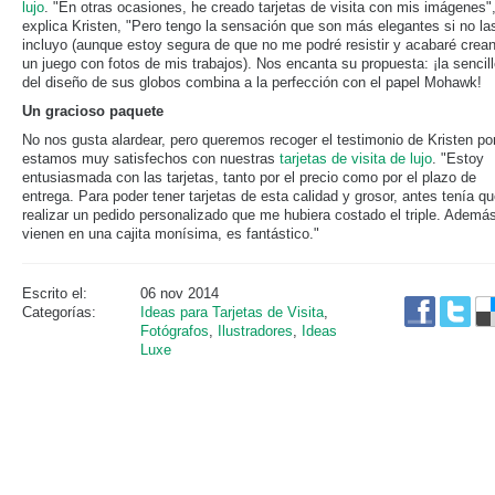
lujo
. "En otras ocasiones, he creado tarjetas de visita con mis imágenes"
explica Kristen, "Pero tengo la sensación que son más elegantes si no la
incluyo (aunque estoy segura de que no me podré resistir y acabaré crea
un juego con fotos de mis trabajos). Nos encanta su propuesta: ¡la sencil
del diseño de sus globos combina a la perfección con el papel Mohawk!
Un gracioso paquete
No nos gusta alardear, pero queremos recoger el testimonio de Kristen po
estamos muy satisfechos con nuestras
tarjetas de visita de lujo
. "Estoy
entusiasmada con las tarjetas, tanto por el precio como por el plazo de
entrega. Para poder tener tarjetas de esta calidad y grosor, antes tenía q
realizar un pedido personalizado que me hubiera costado el triple. Ademá
vienen en una cajita monísima, es fantástico."
Escrito el:
06 nov 2014
Categorías:
Ideas para Tarjetas de Visita
,
Fotógrafos
,
Ilustradores
,
Ideas
Luxe