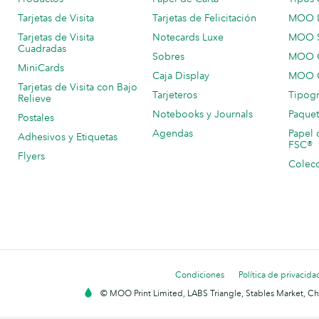
Tarjetas de Visita
Tarjetas de Felicitación
MOO 
Tarjetas de Visita
Notecards Luxe
MOO 
Cuadradas
Sobres
MOO C
MiniCards
Caja Display
MOO C
Tarjetas de Visita con Bajo
Tarjeteros
Tipogr
Relieve
Notebooks y Journals
Paquet
Postales
Agendas
Papel 
Adhesivos y Etiquetas
FSC®
Flyers
Colecc
Condiciones
Política de privacida
© MOO Print Limited, LABS Triangle, Stables Market, C