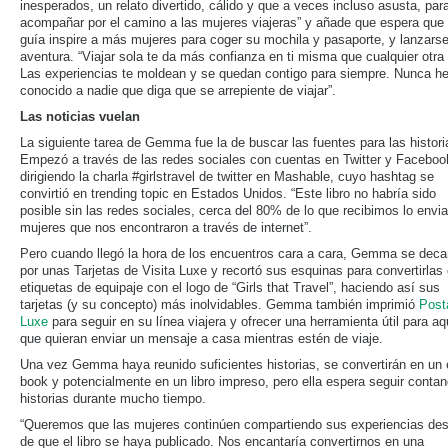
inesperados, un relato divertido, cálido y que a veces incluso asusta, par
acompañar por el camino a las mujeres viajeras” y añade que espera que 
guía inspire a más mujeres para coger su mochila y pasaporte, y lanzarse
aventura. “Viajar sola te da más confianza en ti misma que cualquier otra
Las experiencias te moldean y se quedan contigo para siempre. Nunca h
conocido a nadie que diga que se arrepiente de viajar”.
Las noticias vuelan
La siguiente tarea de Gemma fue la de buscar las fuentes para las histori
Empezó a través de las redes sociales con cuentas en Twitter y Faceboo
dirigiendo la charla #girlstravel de twitter en Mashable, cuyo hashtag se
convirtió en trending topic en Estados Unidos. “Este libro no habría sido
posible sin las redes sociales, cerca del 80% de lo que recibimos lo envi
mujeres que nos encontraron a través de internet”.
Pero cuando llegó la hora de los encuentros cara a cara, Gemma se deca
por unas Tarjetas de Visita Luxe y recortó sus esquinas para convertirlas
etiquetas de equipaje con el logo de “Girls that Travel”, haciendo así sus
tarjetas (y su concepto) más inolvidables. Gemma también imprimió
Post
Luxe
para seguir en su línea viajera y ofrecer una herramienta útil para aq
que quieran enviar un mensaje a casa mientras estén de viaje.
Una vez Gemma haya reunido suficientes historias, se convertirán en un 
book y potencialmente en un libro impreso, pero ella espera seguir conta
historias durante mucho tiempo.
“Queremos que las mujeres continúen compartiendo sus experiencias de
de que el libro se haya publicado. Nos encantaría convertirnos en una