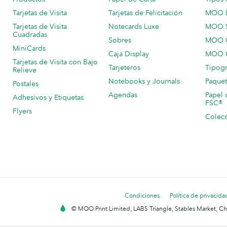
Tarjetas de Visita
Tarjetas de Felicitación
MOO 
Tarjetas de Visita
Notecards Luxe
MOO 
Cuadradas
Sobres
MOO C
MiniCards
Caja Display
MOO C
Tarjetas de Visita con Bajo
Tarjeteros
Tipogr
Relieve
Notebooks y Journals
Paquet
Postales
Agendas
Papel 
Adhesivos y Etiquetas
FSC®
Flyers
Colecc
Condiciones
Política de privacida
© MOO Print Limited, LABS Triangle, Stables Market, C